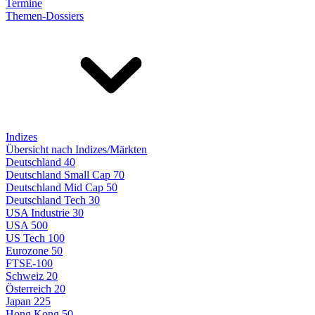
Termine
Themen-Dossiers
Indizes
Übersicht nach Indizes/Märkten
Deutschland 40
Deutschland Small Cap 70
Deutschland Mid Cap 50
Deutschland Tech 30
USA Industrie 30
USA 500
US Tech 100
Eurozone 50
FTSE-100
Schweiz 20
Österreich 20
Japan 225
Hong Kong 50