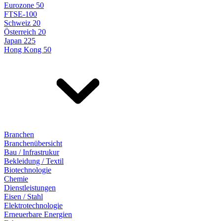
Eurozone 50
FTSE-100
Schweiz 20
Österreich 20
Japan 225
Hong Kong 50
Branchen
Branchenübersicht
Bau / Infrastrukur
Bekleidung / Textil
Biotechnologie
Chemie
Dienstleistungen
Eisen / Stahl
Elektrotechnologie
Erneuerbare Energien