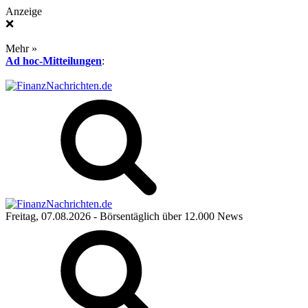
Anzeige
❌
Mehr »
Ad hoc-Mitteilungen
:
Freitag, 07.08.2026
- Börsentäglich über 12.000 News