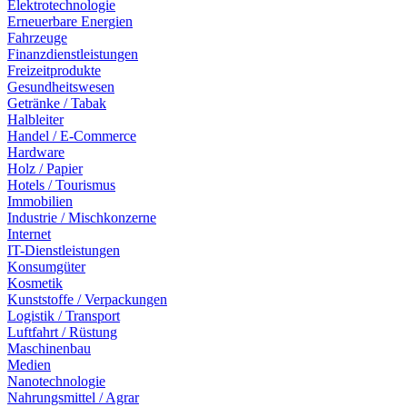
Elektrotechnologie
Erneuerbare Energien
Fahrzeuge
Finanzdienstleistungen
Freizeitprodukte
Gesundheitswesen
Getränke / Tabak
Halbleiter
Handel / E-Commerce
Hardware
Holz / Papier
Hotels / Tourismus
Immobilien
Industrie / Mischkonzerne
Internet
IT-Dienstleistungen
Konsumgüter
Kosmetik
Kunststoffe / Verpackungen
Logistik / Transport
Luftfahrt / Rüstung
Maschinenbau
Medien
Nanotechnologie
Nahrungsmittel / Agrar