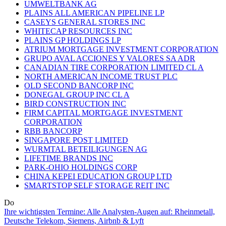
UMWELTBANK AG
PLAINS ALL AMERICAN PIPELINE LP
CASEYS GENERAL STORES INC
WHITECAP RESOURCES INC
PLAINS GP HOLDINGS LP
ATRIUM MORTGAGE INVESTMENT CORPORATION
GRUPO AVAL ACCIONES Y VALORES SA ADR
CANADIAN TIRE CORPORATION LIMITED CL A
NORTH AMERICAN INCOME TRUST PLC
OLD SECOND BANCORP INC
DONEGAL GROUP INC CL A
BIRD CONSTRUCTION INC
FIRM CAPITAL MORTGAGE INVESTMENT
CORPORATION
RBB BANCORP
SINGAPORE POST LIMITED
WURMTAL BETEILIGUNGEN AG
LIFETIME BRANDS INC
PARK-OHIO HOLDINGS CORP
CHINA KEPEI EDUCATION GROUP LTD
SMARTSTOP SELF STORAGE REIT INC
Do
Ihre wichtigsten Termine: Alle Analysten-Augen auf: Rheinmetall,
Deutsche Telekom, Siemens, Airbnb & Lyft