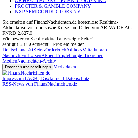
GE HEALTHCARE TECHNOLOGIES INC
PROCTER & GAMBLE COMPANY
NXP SEMICONDUCTORS NV
Sie erhalten auf FinanzNachrichten.de kostenlose Realtime-
Aktienkurse von
und
sowie Kurse und Daten von
ARIVA.DE AG
.
FNRD-2.627.0
Wie bewerten Sie die aktuell angezeigte Seite?
sehr gut
1
2
3
4
5
6
schlecht
Problem melden
Deutschland 40
Xetra-Orderbuch
Ad hoc-Mitteilungen
Nachrichten Börsen
Aktien-Empfehlungen
Branchen
Medien
Nachrichten-Archiv
Mediadaten
Datenschutzeinstellungen
Impressum | AGB | Disclaimer | Datenschutz
RSS-News von FinanzNachrichten.de