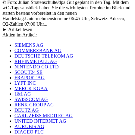
© Foto: Julian Stratenschulte/dpa Gut geplant in den Tag. Mit dem
wO-Tagesausblick haben Sie die wichtigsten Termine im Blick und
starten bestens vorbereitet in den neuen
Handelstag.Untermehmenstermine 06:45 Uhr, Schweiz: Adecco,
Q2-Zahlen 07:00 Uhr...
► Artikel lesen
Aktien im Artikel:
SIEMENS AG
COMMERZBANK AG
DEUTSCHE TELEKOM AG
RHEINMETALL AG
NINTENDO CO LTD
SCOUT24 SE
FRAPORT AG
LYFT INC
MERCK KGAA
1&1 AG
SWISSCOM AG
RENK GROUP AG
DEUTZ AG
CARL ZEISS MEDITEC AG
UNITED INTERNET AG
AURUBIS AG
DIAGEO PLC