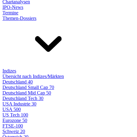
Chartanalysen
IPO-News
Termine
Themen-Dossiers
Indizes
Übersicht nach Indizes/Märkten
Deutschland 40
Deutschland Small Cap 70
Deutschland Mid Cap 50
Deutschland Tech 30
USA Industrie 30
USA 500
US Tech 100
Eurozone 50
FTSE-100
Schweiz 20
Österreich 20