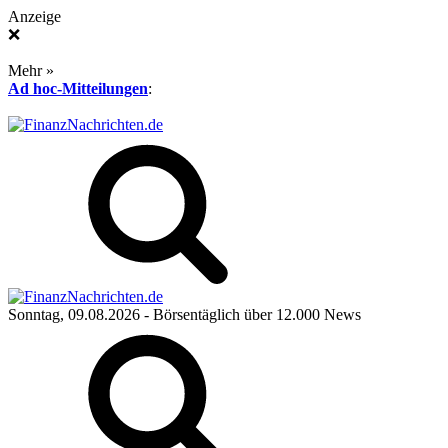
Anzeige
❌
Mehr »
Ad hoc-Mitteilungen
:
Sonntag, 09.08.2026
- Börsentäglich über 12.000 News