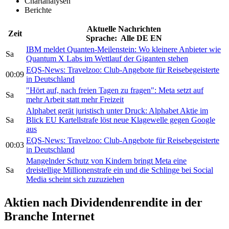
Chartanalysen
Berichte
Aktuelle Nachrichten
Zeit
Sprache:
Alle
DE
EN
IBM meldet Quanten-Meilenstein: Wo kleinere Anbieter wie
Sa
Quantum X Labs im Wettlauf der Giganten stehen
EQS-News: Travelzoo: Club-Angebote für Reisebegeisterte
00:09
in Deutschland
"Hört auf, nach freien Tagen zu fragen": Meta setzt auf
Sa
mehr Arbeit statt mehr Freizeit
Alphabet gerät juristisch unter Druck: Alphabet Aktie im
Sa
Blick EU Kartellstrafe löst neue Klagewelle gegen Google
aus
EQS-News: Travelzoo: Club-Angebote für Reisebegeisterte
00:03
in Deutschland
Mangelnder Schutz von Kindern bringt Meta eine
Sa
dreistellige Millionenstrafe ein und die Schlinge bei Social
Media scheint sich zuzuziehen
Aktien nach Dividendenrendite in der
Branche Internet