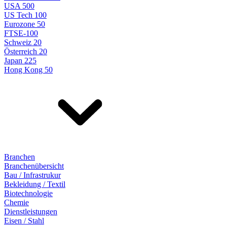
USA 500
US Tech 100
Eurozone 50
FTSE-100
Schweiz 20
Österreich 20
Japan 225
Hong Kong 50
Branchen
Branchenübersicht
Bau / Infrastrukur
Bekleidung / Textil
Biotechnologie
Chemie
Dienstleistungen
Eisen / Stahl