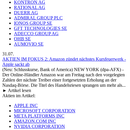
KONTRON AG
RATIONAL AG
DUERR AG
ADMIRAL GROUP PLC
IONOS GROUP SE
GFT TECHNOLOGIES SE
ADECCO GROUP AG
OHB SE
AUMOVIO SE
31.07.
AKTIEN IM FOKUS 2: Amazon zündet nächstes Kursfeuerwerk -
Apple sackt ab
(Neu: Schlusskurse, Bank of America) NEW YORK (dpa-AFX) -
Der Online-Händler Amazon war am Freitag nach den vorgelegten
Zahlen der nächste Treiber einer fortgesetzten Erholung an der
Nasdaq-Börse. Die Titel des Handelsriesen sprangen um mehr als...
► Artikel lesen
Aktien im Artikel:
APPLE INC
MICROSOFT CORPORATION
META PLATFORMS INC
AMAZON.COM INC
NVIDIA CORPORATION