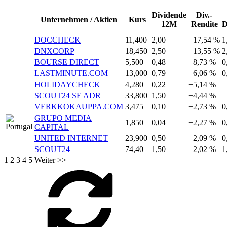
Dividende
Div.-
Unternehmen / Aktien
Kurs
12M
Rendite
D
DOCCHECK
11,400
2,00
+17,54 %
1
DNXCORP
18,450
2,50
+13,55 %
2
BOURSE DIRECT
5,500
0,48
+8,73 %
0
LASTMINUTE.COM
13,000
0,79
+6,06 %
0
HOLIDAYCHECK
4,280
0,22
+5,14 %
SCOUT24 SE ADR
33,800
1,50
+4,44 %
VERKKOKAUPPA.COM
3,475
0,10
+2,73 %
0
GRUPO MEDIA
1,850
0,04
+2,27 %
0
CAPITAL
UNITED INTERNET
23,900
0,50
+2,09 %
0
SCOUT24
74,40
1,50
+2,02 %
1
1
2
3
4
5
Weiter >>