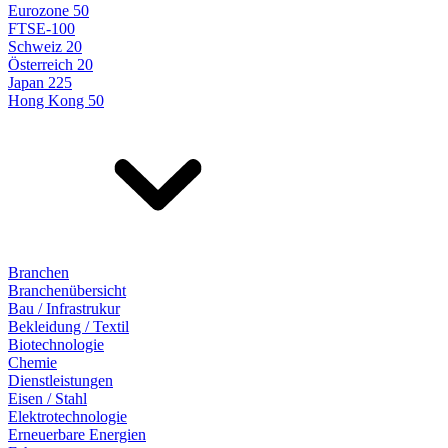
Eurozone 50
FTSE-100
Schweiz 20
Österreich 20
Japan 225
Hong Kong 50
Branchen
Branchenübersicht
Bau / Infrastrukur
Bekleidung / Textil
Biotechnologie
Chemie
Dienstleistungen
Eisen / Stahl
Elektrotechnologie
Erneuerbare Energien