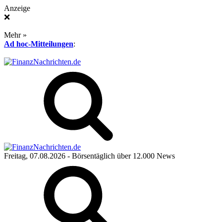
Anzeige
❌
Mehr »
Ad hoc-Mitteilungen
:
Freitag, 07.08.2026
- Börsentäglich über 12.000 News