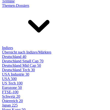
Termine
Themen-Dossiers
Indizes
Übersicht nach Indizes/Märkten
Deutschland 40
Deutschland Small Cap 70
Deutschland Mid Cap 50
Deutschland Tech 30
USA Industrie 30
USA 500
US Tech 100
Eurozone 50
FTSE-100
Schweiz 20
Österreich 20
Japan 225
Hong Kong 50