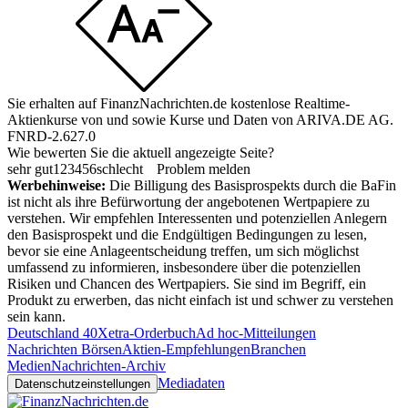
Sie erhalten auf FinanzNachrichten.de kostenlose Realtime-
Aktienkurse von
und
sowie Kurse und Daten von
ARIVA.DE AG
.
FNRD-2.627.0
Wie bewerten Sie die aktuell angezeigte Seite?
sehr gut
1
2
3
4
5
6
schlecht
Problem melden
Werbehinweise:
Die Billigung des Basisprospekts durch die BaFin
ist nicht als ihre Befürwortung der angebotenen Wertpapiere zu
verstehen. Wir empfehlen Interessenten und potenziellen Anlegern
den Basisprospekt und die Endgültigen Bedingungen zu lesen,
bevor sie eine Anlageentscheidung treffen, um sich möglichst
umfassend zu informieren, insbesondere über die potenziellen
Risiken und Chancen des Wertpapiers. Sie sind im Begriff, ein
Produkt zu erwerben, das nicht einfach ist und schwer zu verstehen
sein kann.
Deutschland 40
Xetra-Orderbuch
Ad hoc-Mitteilungen
Nachrichten Börsen
Aktien-Empfehlungen
Branchen
Medien
Nachrichten-Archiv
Mediadaten
Datenschutzeinstellungen