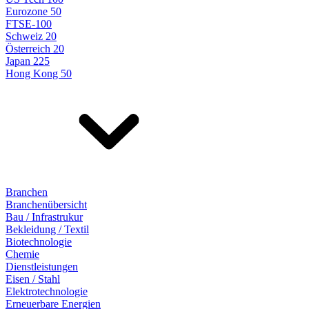
Eurozone 50
FTSE-100
Schweiz 20
Österreich 20
Japan 225
Hong Kong 50
Branchen
Branchenübersicht
Bau / Infrastrukur
Bekleidung / Textil
Biotechnologie
Chemie
Dienstleistungen
Eisen / Stahl
Elektrotechnologie
Erneuerbare Energien