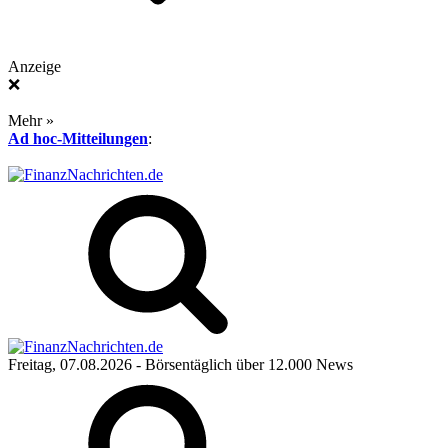
Anzeige
❌
Mehr »
Ad hoc-Mitteilungen
:
Freitag, 07.08.2026
- Börsentäglich über 12.000 News