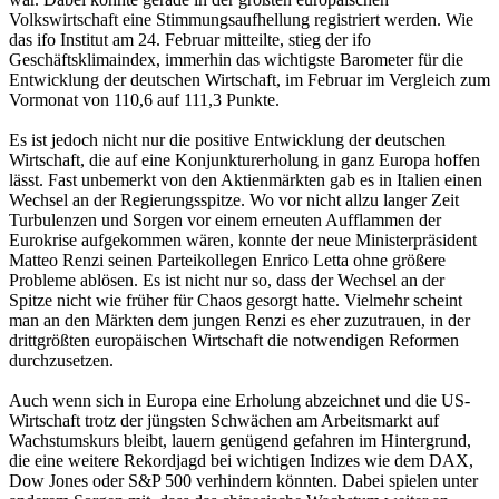
Volkswirtschaft eine Stimmungsaufhellung registriert werden. Wie
das ifo Institut am 24. Februar mitteilte, stieg der ifo
Geschäftsklimaindex, immerhin das wichtigste Barometer für die
Entwicklung der deutschen Wirtschaft, im Februar im Vergleich zum
Vormonat von 110,6 auf 111,3 Punkte.
Es ist jedoch nicht nur die positive Entwicklung der deutschen
Wirtschaft, die auf eine Konjunkturerholung in ganz Europa hoffen
lässt. Fast unbemerkt von den Aktienmärkten gab es in Italien einen
Wechsel an der Regierungsspitze. Wo vor nicht allzu langer Zeit
Turbulenzen und Sorgen vor einem erneuten Aufflammen der
Eurokrise aufgekommen wären, konnte der neue Ministerpräsident
Matteo Renzi seinen Parteikollegen Enrico Letta ohne größere
Probleme ablösen. Es ist nicht nur so, dass der Wechsel an der
Spitze nicht wie früher für Chaos gesorgt hatte. Vielmehr scheint
man an den Märkten dem jungen Renzi es eher zuzutrauen, in der
drittgrößten europäischen Wirtschaft die notwendigen Reformen
durchzusetzen.
Auch wenn sich in Europa eine Erholung abzeichnet und die US-
Wirtschaft trotz der jüngsten Schwächen am Arbeitsmarkt auf
Wachstumskurs bleibt, lauern genügend gefahren im Hintergrund,
die eine weitere Rekordjagd bei wichtigen Indizes wie dem DAX,
Dow Jones oder S&P 500 verhindern könnten. Dabei spielen unter