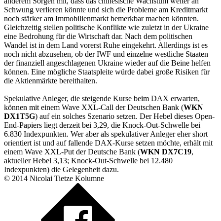
anderem Sorgen mit, dass das chinesische Wachstum weiter an
Schwung verlieren könnte und sich die Probleme am Kreditmarkt
noch stärker am Immobilienmarkt bemerkbar machen könnten.
Gleichzeitig stellen politische Konflikte wie zuletzt in der Ukraine
eine Bedrohung für die Wirtschaft dar. Nach dem politischen
Wandel ist in dem Land vorerst Ruhe eingekehrt. Allerdings ist es
noch nicht abzusehen, ob der IWF und einzelne westliche Staaten
der finanziell angeschlagenen Ukraine wieder auf die Beine helfen
können. Eine mögliche Staatspleite würde dabei große Risiken für
die Aktienmärkte bereithalten.
Spekulative Anleger, die steigende Kurse beim DAX erwarten,
können mit einem Wave XXL-Call der Deutschen Bank (
WKN
DX1T5G
) auf ein solches Szenario setzen. Der Hebel dieses Open-
End-Papiers liegt derzeit bei 3,29, die Knock-Out-Schwelle bei
6.830 Indexpunkten. Wer aber als spekulativer Anleger eher short
orientiert ist und auf fallende DAX-Kurse setzen möchte, erhält mit
einem Wave XXL-Put der Deutsche Bank (
WKN DX7C19
,
aktueller Hebel 3,13; Knock-Out-Schwelle bei 12.480
Indexpunkten) die Gelegenheit dazu.
© 2014 Nicolai Tietze Kolumne