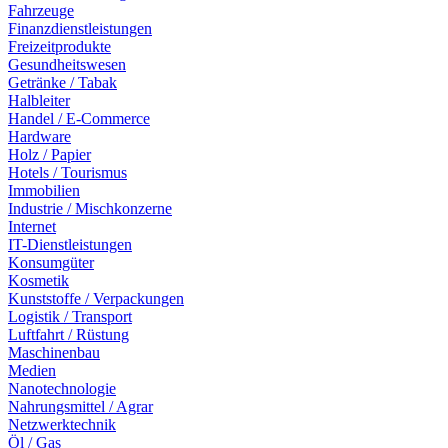
Fahrzeuge
Finanzdienstleistungen
Freizeitprodukte
Gesundheitswesen
Getränke / Tabak
Halbleiter
Handel / E-Commerce
Hardware
Holz / Papier
Hotels / Tourismus
Immobilien
Industrie / Mischkonzerne
Internet
IT-Dienstleistungen
Konsumgüter
Kosmetik
Kunststoffe / Verpackungen
Logistik / Transport
Luftfahrt / Rüstung
Maschinenbau
Medien
Nanotechnologie
Nahrungsmittel / Agrar
Netzwerktechnik
Öl / Gas