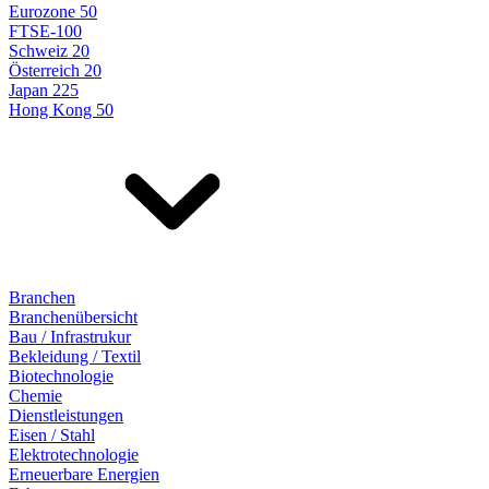
Eurozone 50
FTSE-100
Schweiz 20
Österreich 20
Japan 225
Hong Kong 50
Branchen
Branchenübersicht
Bau / Infrastrukur
Bekleidung / Textil
Biotechnologie
Chemie
Dienstleistungen
Eisen / Stahl
Elektrotechnologie
Erneuerbare Energien