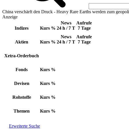
China verschärft den Druck - Heavy Rare Earths werden zum geopoli
Anzeige
News
Aufrufe
Indizes
Kurs
%
24 h / 7 T
7 Tage
News
Aufrufe
Aktien
Kurs
%
24 h / 7 T
7 Tage
Xetra-Orderbuch
Fonds
Kurs
%
Devisen
Kurs
%
Rohstoffe
Kurs
%
Themen
Kurs
%
Erweiterte Suche