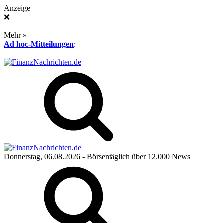
Anzeige
❌
Mehr »
Ad hoc-Mitteilungen
:
Donnerstag, 06.08.2026
- Börsentäglich über 12.000 News