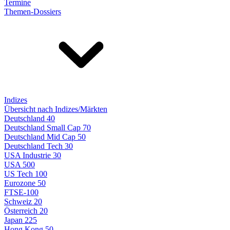
Termine
Themen-Dossiers
Indizes
Übersicht nach Indizes/Märkten
Deutschland 40
Deutschland Small Cap 70
Deutschland Mid Cap 50
Deutschland Tech 30
USA Industrie 30
USA 500
US Tech 100
Eurozone 50
FTSE-100
Schweiz 20
Österreich 20
Japan 225
Hong Kong 50