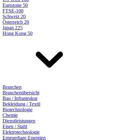
Eurozone 50
FTSE-100
Schweiz 20
Österreich 20
Japan 225
Hong Kong 50
Branchen
Branchenübersicht
Bau / Infrastrukur
Bekleidung / Textil
Biotechnologie
Chemie
Dienstleistungen
Eisen / Stahl
Elektrotechnologie
Erneuerbare Energien