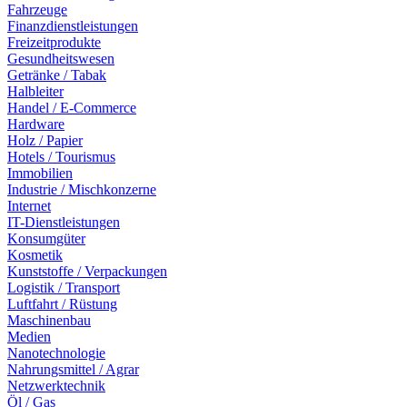
Fahrzeuge
Finanzdienstleistungen
Freizeitprodukte
Gesundheitswesen
Getränke / Tabak
Halbleiter
Handel / E-Commerce
Hardware
Holz / Papier
Hotels / Tourismus
Immobilien
Industrie / Mischkonzerne
Internet
IT-Dienstleistungen
Konsumgüter
Kosmetik
Kunststoffe / Verpackungen
Logistik / Transport
Luftfahrt / Rüstung
Maschinenbau
Medien
Nanotechnologie
Nahrungsmittel / Agrar
Netzwerktechnik
Öl / Gas