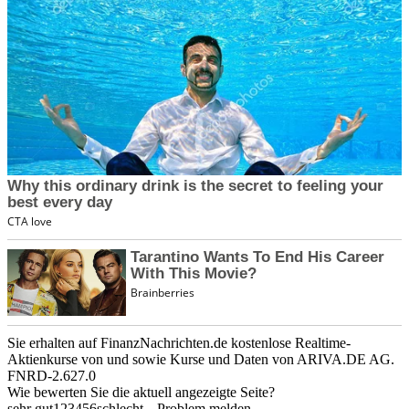
Sie erhalten auf FinanzNachrichten.de kostenlose Realtime-
Aktienkurse von
und
sowie Kurse und Daten von
ARIVA.DE AG
.
FNRD-2.627.0
Wie bewerten Sie die aktuell angezeigte Seite?
sehr gut
1
2
3
4
5
6
schlecht
Problem melden