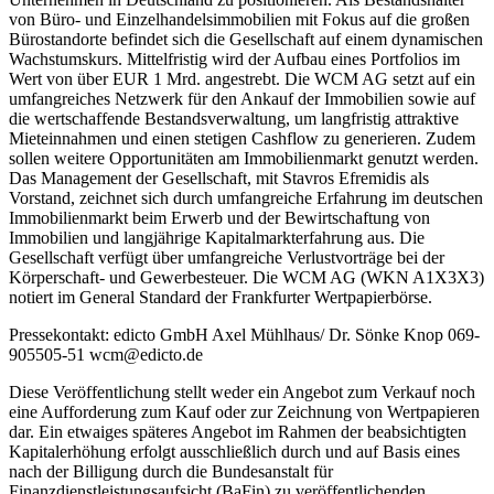
von Büro- und Einzelhandelsimmobilien mit Fokus auf die großen
Bürostandorte befindet sich die Gesellschaft auf einem dynamischen
Wachstumskurs. Mittelfristig wird der Aufbau eines Portfolios im
Wert von über EUR 1 Mrd. angestrebt. Die WCM AG setzt auf ein
umfangreiches Netzwerk für den Ankauf der Immobilien sowie auf
die wertschaffende Bestandsverwaltung, um langfristig attraktive
Mieteinnahmen und einen stetigen Cashflow zu generieren. Zudem
sollen weitere Opportunitäten am Immobilienmarkt genutzt werden.
Das Management der Gesellschaft, mit Stavros Efremidis als
Vorstand, zeichnet sich durch umfangreiche Erfahrung im deutschen
Immobilienmarkt beim Erwerb und der Bewirtschaftung von
Immobilien und langjährige Kapitalmarkterfahrung aus. Die
Gesellschaft verfügt über umfangreiche Verlustvorträge bei der
Körperschaft- und Gewerbesteuer. Die WCM AG (WKN A1X3X3)
notiert im General Standard der Frankfurter Wertpapierbörse.
Pressekontakt: edicto GmbH Axel Mühlhaus/ Dr. Sönke Knop 069-
905505-51 wcm@edicto.de
Diese Veröffentlichung stellt weder ein Angebot zum Verkauf noch
eine Aufforderung zum Kauf oder zur Zeichnung von Wertpapieren
dar. Ein etwaiges späteres Angebot im Rahmen der beabsichtigten
Kapitalerhöhung erfolgt ausschließlich durch und auf Basis eines
nach der Billigung durch die Bundesanstalt für
Finanzdienstleistungsaufsicht (BaFin) zu veröffentlichenden