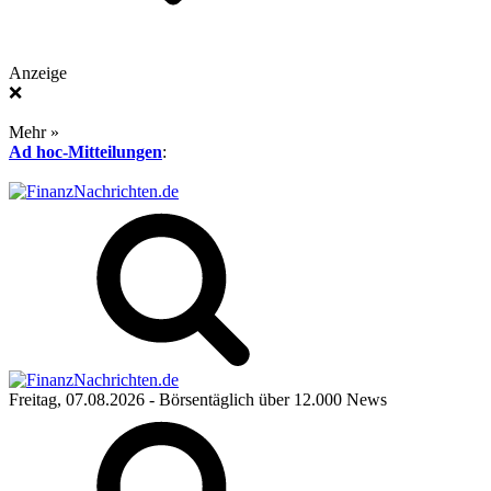
Anzeige
❌
Mehr »
Ad hoc-Mitteilungen
:
Freitag, 07.08.2026
- Börsentäglich über 12.000 News