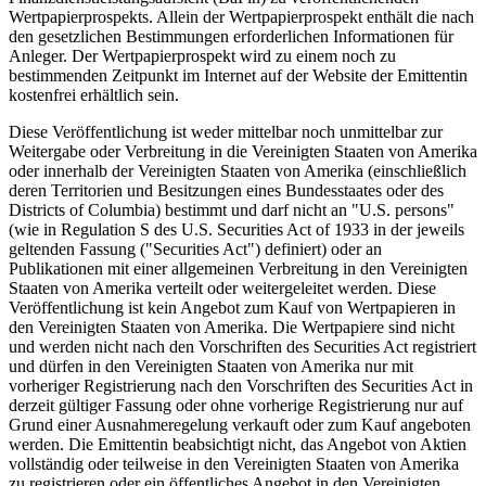
Wertpapierprospekts. Allein der Wertpapierprospekt enthält die nach
den gesetzlichen Bestimmungen erforderlichen Informationen für
Anleger. Der Wertpapierprospekt wird zu einem noch zu
bestimmenden Zeitpunkt im Internet auf der Website der Emittentin
kostenfrei erhältlich sein.
Diese Veröffentlichung ist weder mittelbar noch unmittelbar zur
Weitergabe oder Verbreitung in die Vereinigten Staaten von Amerika
oder innerhalb der Vereinigten Staaten von Amerika (einschließlich
deren Territorien und Besitzungen eines Bundesstaates oder des
Districts of Columbia) bestimmt und darf nicht an "U.S. persons"
(wie in Regulation S des U.S. Securities Act of 1933 in der jeweils
geltenden Fassung ("Securities Act") definiert) oder an
Publikationen mit einer allgemeinen Verbreitung in den Vereinigten
Staaten von Amerika verteilt oder weitergeleitet werden. Diese
Veröffentlichung ist kein Angebot zum Kauf von Wertpapieren in
den Vereinigten Staaten von Amerika. Die Wertpapiere sind nicht
und werden nicht nach den Vorschriften des Securities Act registriert
und dürfen in den Vereinigten Staaten von Amerika nur mit
vorheriger Registrierung nach den Vorschriften des Securities Act in
derzeit gültiger Fassung oder ohne vorherige Registrierung nur auf
Grund einer Ausnahmeregelung verkauft oder zum Kauf angeboten
werden. Die Emittentin beabsichtigt nicht, das Angebot von Aktien
vollständig oder teilweise in den Vereinigten Staaten von Amerika
zu registrieren oder ein öffentliches Angebot in den Vereinigten