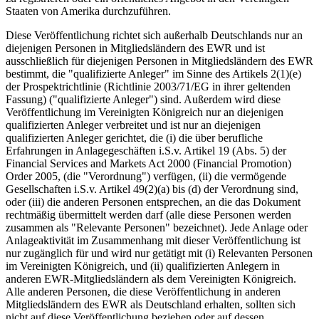
Staaten von Amerika durchzuführen.
Diese Veröffentlichung richtet sich außerhalb Deutschlands nur an
diejenigen Personen in Mitgliedsländern des EWR und ist
ausschließlich für diejenigen Personen in Mitgliedsländern des EWR
bestimmt, die "qualifizierte Anleger" im Sinne des Artikels 2(1)(e)
der Prospektrichtlinie (Richtlinie 2003/71/EG in ihrer geltenden
Fassung) ("qualifizierte Anleger") sind. Außerdem wird diese
Veröffentlichung im Vereinigten Königreich nur an diejenigen
qualifizierten Anleger verbreitet und ist nur an diejenigen
qualifizierten Anleger gerichtet, die (i) die über berufliche
Erfahrungen in Anlagegeschäften i.S.v. Artikel 19 (Abs. 5) der
Financial Services and Markets Act 2000 (Financial Promotion)
Order 2005, (die "Verordnung") verfügen, (ii) die vermögende
Gesellschaften i.S.v. Artikel 49(2)(a) bis (d) der Verordnung sind,
oder (iii) die anderen Personen entsprechen, an die das Dokument
rechtmäßig übermittelt werden darf (alle diese Personen werden
zusammen als "Relevante Personen" bezeichnet). Jede Anlage oder
Anlageaktivität im Zusammenhang mit dieser Veröffentlichung ist
nur zugänglich für und wird nur getätigt mit (i) Relevanten Personen
im Vereinigten Königreich, und (ii) qualifizierten Anlegern in
anderen EWR-Mitgliedsländern als dem Vereinigten Königreich.
Alle anderen Personen, die diese Veröffentlichung in anderen
Mitgliedsländern des EWR als Deutschland erhalten, sollten sich
nicht auf diese Veröffentlichung beziehen oder auf dessen