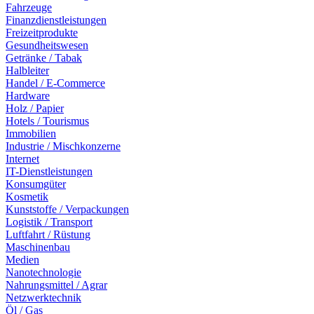
Fahrzeuge
Finanzdienstleistungen
Freizeitprodukte
Gesundheitswesen
Getränke / Tabak
Halbleiter
Handel / E-Commerce
Hardware
Holz / Papier
Hotels / Tourismus
Immobilien
Industrie / Mischkonzerne
Internet
IT-Dienstleistungen
Konsumgüter
Kosmetik
Kunststoffe / Verpackungen
Logistik / Transport
Luftfahrt / Rüstung
Maschinenbau
Medien
Nanotechnologie
Nahrungsmittel / Agrar
Netzwerktechnik
Öl / Gas