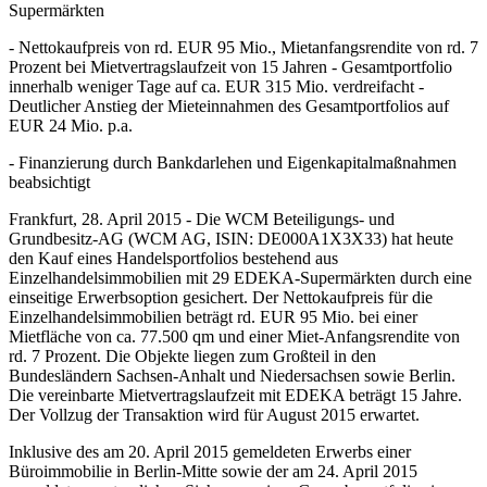
Supermärkten
- Nettokaufpreis von rd. EUR 95 Mio., Mietanfangsrendite von rd. 7
Prozent bei Mietvertragslaufzeit von 15 Jahren - Gesamtportfolio
innerhalb weniger Tage auf ca. EUR 315 Mio. verdreifacht -
Deutlicher Anstieg der Mieteinnahmen des Gesamtportfolios auf
EUR 24 Mio. p.a.
- Finanzierung durch Bankdarlehen und Eigenkapitalmaßnahmen
beabsichtigt
Frankfurt, 28. April 2015 - Die WCM Beteiligungs- und
Grundbesitz-AG (WCM AG, ISIN: DE000A1X3X33) hat heute
den Kauf eines Handelsportfolios bestehend aus
Einzelhandelsimmobilien mit 29 EDEKA-Supermärkten durch eine
einseitige Erwerbsoption gesichert. Der Nettokaufpreis für die
Einzelhandelsimmobilien beträgt rd. EUR 95 Mio. bei einer
Mietfläche von ca. 77.500 qm und einer Miet-Anfangsrendite von
rd. 7 Prozent. Die Objekte liegen zum Großteil in den
Bundesländern Sachsen-Anhalt und Niedersachsen sowie Berlin.
Die vereinbarte Mietvertragslaufzeit mit EDEKA beträgt 15 Jahre.
Der Vollzug der Transaktion wird für August 2015 erwartet.
Inklusive des am 20. April 2015 gemeldeten Erwerbs einer
Büroimmobilie in Berlin-Mitte sowie der am 24. April 2015