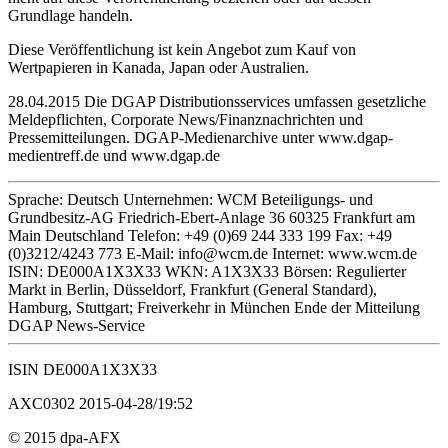
Grundlage handeln.
Diese Veröffentlichung ist kein Angebot zum Kauf von
Wertpapieren in Kanada, Japan oder Australien.
28.04.2015 Die DGAP Distributionsservices umfassen gesetzliche
Meldepflichten, Corporate News/Finanznachrichten und
Pressemitteilungen. DGAP-Medienarchive unter www.dgap-
medientreff.de und www.dgap.de
Sprache: Deutsch Unternehmen: WCM Beteiligungs- und
Grundbesitz-AG Friedrich-Ebert-Anlage 36 60325 Frankfurt am
Main Deutschland Telefon: +49 (0)69 244 333 199 Fax: +49
(0)3212/4243 773 E-Mail: info@wcm.de Internet: www.wcm.de
ISIN: DE000A1X3X33 WKN: A1X3X33 Börsen: Regulierter
Markt in Berlin, Düsseldorf, Frankfurt (General Standard),
Hamburg, Stuttgart; Freiverkehr in München Ende der Mitteilung
DGAP News-Service
ISIN DE000A1X3X33
AXC0302 2015-04-28/19:52
© 2015 dpa-AFX