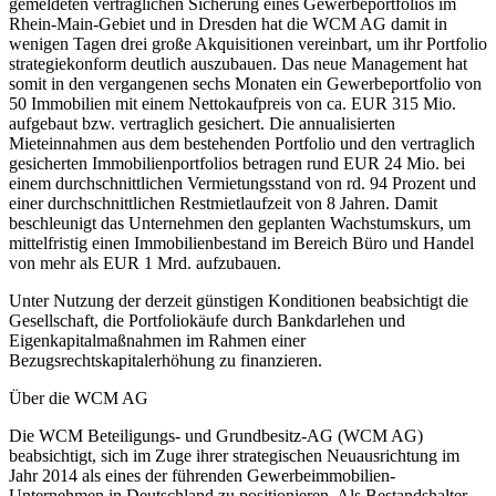
gemeldeten vertraglichen Sicherung eines Gewerbeportfolios im
Rhein-Main-Gebiet und in Dresden hat die WCM AG damit in
wenigen Tagen drei große Akquisitionen vereinbart, um ihr Portfolio
strategiekonform deutlich auszubauen. Das neue Management hat
somit in den vergangenen sechs Monaten ein Gewerbeportfolio von
50 Immobilien mit einem Nettokaufpreis von ca. EUR 315 Mio.
aufgebaut bzw. vertraglich gesichert. Die annualisierten
Mieteinnahmen aus dem bestehenden Portfolio und den vertraglich
gesicherten Immobilienportfolios betragen rund EUR 24 Mio. bei
einem durchschnittlichen Vermietungsstand von rd. 94 Prozent und
einer durchschnittlichen Restmietlaufzeit von 8 Jahren. Damit
beschleunigt das Unternehmen den geplanten Wachstumskurs, um
mittelfristig einen Immobilienbestand im Bereich Büro und Handel
von mehr als EUR 1 Mrd. aufzubauen.
Unter Nutzung der derzeit günstigen Konditionen beabsichtigt die
Gesellschaft, die Portfoliokäufe durch Bankdarlehen und
Eigenkapitalmaßnahmen im Rahmen einer
Bezugsrechtskapitalerhöhung zu finanzieren.
Über die WCM AG
Die WCM Beteiligungs- und Grundbesitz-AG (WCM AG)
beabsichtigt, sich im Zuge ihrer strategischen Neuausrichtung im
Jahr 2014 als eines der führenden Gewerbeimmobilien-
Unternehmen in Deutschland zu positionieren. Als Bestandshalter