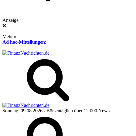
Anzeige
❌
Mehr »
Ad hoc-Mitteilungen
:
Sonntag, 09.08.2026
- Börsentäglich über 12.000 News