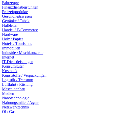
Fahrzeuge
Finanzdienstleistungen
Freizeitprodukte
Gesundheitswesen
Getränke / Tabak
Halbleiter
Handel / E-Commerce
Hardware
Holz / Papier
Hotels / Tourismus
Immobilien
Industrie / Mischkonzerne
Internet
IT-Dienstleistungen
Konsumgüter
Kosmetik
Kunststoffe / Verpackungen
Logistik / Transport
Luftfahrt / Rüstung
Maschinenbau
Medien
Nanotechnologie
Nahrungsmittel / Agrar
Netzwerktechnik
Öl / Gas