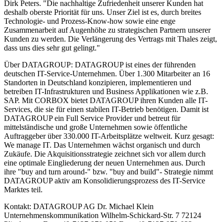
Dirk Peters. "Die nachhaltige Zufriedenheit unserer Kunden hat
deshalb oberste Priorität für uns. Unser Ziel ist es, durch breites
Technologie- und Prozess-Know-how sowie eine enge
Zusammenarbeit auf Augenhöhe zu strategischen Partnern unserer
Kunden zu werden. Die Verlängerung des Vertrags mit Thales zeigt,
dass uns dies sehr gut gelingt."
Über DATAGROUP: DATAGROUP ist eines der führenden
deutschen IT-Service-Unternehmen. Über 1.300 Mitarbeiter an 16
Standorten in Deutschland konzipieren, implementieren und
betreiben IT-Infrastrukturen und Business Applikationen wie z.B.
SAP. Mit CORBOX bietet DATAGROUP ihren Kunden alle IT-
Services, die sie für einen stabilen IT-Betrieb benötigen. Damit ist
DATAGROUP ein Full Service Provider und betreut für
mittelständische und große Unternehmen sowie öffentliche
Auftraggeber über 330.000 IT-Arbeitsplätze weltweit. Kurz gesagt:
We manage IT. Das Unternehmen wächst organisch und durch
Zukäufe. Die Akquisitionsstrategie zeichnet sich vor allem durch
eine optimale Eingliederung der neuen Unternehmen aus. Durch
ihre "buy and turn around-" bzw. "buy and build"- Strategie nimmt
DATAGROUP aktiv am Konsolidierungsprozess des IT-Service
Marktes teil.
Kontakt: DATAGROUP AG Dr. Michael Klein
Unternehmenskommunikation Wilhelm-Schickard-Str. 7 72124