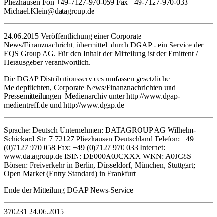
Pliezhausen Fon +49-7127-970-059 Fax +49-7127-970-033
Michael.Klein@datagroup.de
24.06.2015 Veröffentlichung einer Corporate
News/Finanznachricht, übermittelt durch DGAP - ein Service der
EQS Group AG. Für den Inhalt der Mitteilung ist der Emittent /
Herausgeber verantwortlich.
Die DGAP Distributionsservices umfassen gesetzliche
Meldepflichten, Corporate News/Finanznachrichten und
Pressemitteilungen. Medienarchiv unter http://www.dgap-
medientreff.de und http://www.dgap.de
Sprache: Deutsch Unternehmen: DATAGROUP AG Wilhelm-
Schickard-Str. 7 72127 Pliezhausen Deutschland Telefon: +49
(0)7127 970 058 Fax: +49 (0)7127 970 033 Internet:
www.datagroup.de ISIN: DE000A0JCXXX WKN: A0JC8S
Börsen: Freiverkehr in Berlin, Düsseldorf, München, Stuttgart;
Open Market (Entry Standard) in Frankfurt
Ende der Mitteilung DGAP News-Service
370231 24.06.2015