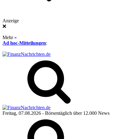
Anzeige
❌
Mehr »
Ad hoc-Mitteilungen
:
Freitag, 07.08.2026
- Börsentäglich über 12.000 News