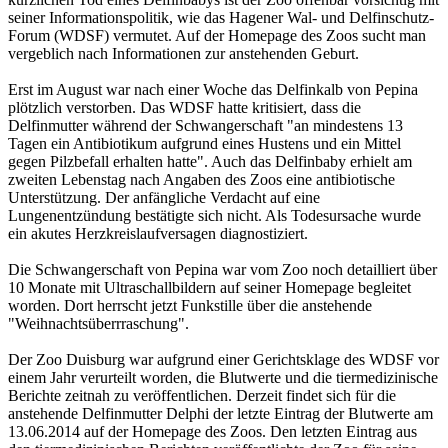
seiner Informationspolitik, wie das Hagener Wal- und Delfinschutz-
Forum (WDSF) vermutet. Auf der Homepage des Zoos sucht man
vergeblich nach Informationen zur anstehenden Geburt.
Erst im August war nach einer Woche das Delfinkalb von Pepina
plötzlich verstorben. Das WDSF hatte kritisiert, dass die
Delfinmutter während der Schwangerschaft "an mindestens 13
Tagen ein Antibiotikum aufgrund eines Hustens und ein Mittel
gegen Pilzbefall erhalten hatte". Auch das Delfinbaby erhielt am
zweiten Lebenstag nach Angaben des Zoos eine antibiotische
Unterstützung. Der anfängliche Verdacht auf eine
Lungenentzündung bestätigte sich nicht. Als Todesursache wurde
ein akutes Herzkreislaufversagen diagnostiziert.
Die Schwangerschaft von Pepina war vom Zoo noch detailliert über
10 Monate mit Ultraschallbildern auf seiner Homepage begleitet
worden. Dort herrscht jetzt Funkstille über die anstehende
"Weihnachtsüberrraschung".
Der Zoo Duisburg war aufgrund einer Gerichtsklage des WDSF vor
einem Jahr verurteilt worden, die Blutwerte und die tiermedizinische
Berichte zeitnah zu veröffentlichen. Derzeit findet sich für die
anstehende Delfinmutter Delphi der letzte Eintrag der Blutwerte am
13.06.2014 auf der Homepage des Zoos. Den letzten Eintrag aus