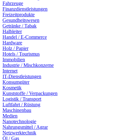
Fahrzeuge
Finanzdienstleistungen
Freizeitprodukte
Gesundheitswesen
Getränke / Tabak
Halbleiter
Handel / E-Commerce
Hardware
Holz / Papier
Hotels / Tourismus
Immobilien
Industrie / Mischkonzerne
Internet
IT-Dienstleistungen
Konsumgüter
Kosmetik
Kunststoffe / Verpackungen
Logistik / Transport
Luftfahrt / Rüstung
Maschinenbau
Medien
Nanotechnologie
Nahrungsmittel / Agrar
Netzwerktechnik
Öl / Gas