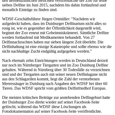
den tiermedizinischen Berichten veröffentlichte der Zoo für seine
sieben Delfine im Juni 2015, nachdem bis dahin fortlaufend und
monatlich Einträge zu finden sind.
WDSF-Geschäftsführer Jürgen Ortmüller: "Nachdem wir
aufgedeckt haben, dass im Duisburger Delfinarium nicht alles so
rosig ist, wie es gegenüber der Öffentlichkeit dargestellt wird,
beginnt der Zoo erneut mit Geheimniskrämerei. Sämtliche Delfine
werden fortlaufend mit Medikamenten behandelt. Von 27
Delfinnachzuchten haben nur sieben längere Zeit überlebt. Die
Delfinhaltung ist eine einzige Katastrophe und sollte ebenso wie die
nicht nachhaltige Zucht endgültig aufgegeben werden."
Nach ehemals zehn Einrichtungen werden in Deutschland derzeit
nur noch im Nürnberger Tiergarten und im Zoo Duisburg Delfine
gehalten. Während in Nürnberg über 30 Todesfälle zu verzeichnen
sind und der Tiergarten auch mit seiner neuen Delfinlagune nicht
aus den Schlagzeilen kommt, liegt die Zahl der verstorbenen
Meeressäuger in Duisburg nach Angaben des WDSF bei über 60
Tieren. Das WDSF spricht vom größten Delfinfriedhof Europas.
Die meisten kritischen Beiträge zur anstehenden Delfingeburt hatte
der Duisburger Zoo direkt wieder auf seiner Facebook-Seite
gelöscht, während das WDSF diese Löschungen als
Fotodokumentation auf seiner Facebook-Seite veröffentlichte.