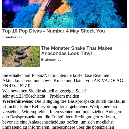
Sie erhalten auf FinanzNachrichten.de kostenlose Realtime-
Aktienkurse von
und
sowie Kurse und Daten von
ARIVA.DE AG
.
FNRD-2.627.0
Wie bewerten Sie die aktuell angezeigte Seite?
sehr gut
1
2
3
4
5
6
schlecht
Problem melden
Werbehinweise:
Die Billigung des Basisprospekts durch die BaFin
ist nicht als ihre Befürwortung der angebotenen Wertpapiere zu
verstehen. Wir empfehlen Interessenten und potenziellen Anlegern
den Basisprospekt und die Endgültigen Bedingungen zu lesen,
bevor sie eine Anlageentscheidung treffen, um sich möglichst
umfassend zu informieren, insbesondere über die potenziellen