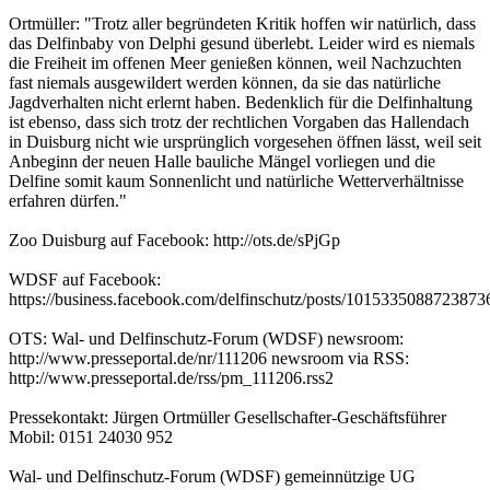
Ortmüller: "Trotz aller begründeten Kritik hoffen wir natürlich, dass
das Delfinbaby von Delphi gesund überlebt. Leider wird es niemals
die Freiheit im offenen Meer genießen können, weil Nachzuchten
fast niemals ausgewildert werden können, da sie das natürliche
Jagdverhalten nicht erlernt haben. Bedenklich für die Delfinhaltung
ist ebenso, dass sich trotz der rechtlichen Vorgaben das Hallendach
in Duisburg nicht wie ursprünglich vorgesehen öffnen lässt, weil seit
Anbeginn der neuen Halle bauliche Mängel vorliegen und die
Delfine somit kaum Sonnenlicht und natürliche Wetterverhältnisse
erfahren dürfen."
Zoo Duisburg auf Facebook: http://ots.de/sPjGp
WDSF auf Facebook:
https://business.facebook.com/delfinschutz/posts/1015335088723873
OTS: Wal- und Delfinschutz-Forum (WDSF) newsroom:
http://www.presseportal.de/nr/111206 newsroom via RSS:
http://www.presseportal.de/rss/pm_111206.rss2
Pressekontakt: Jürgen Ortmüller Gesellschafter-Geschäftsführer
Mobil: 0151 24030 952
Wal- und Delfinschutz-Forum (WDSF) gemeinnützige UG