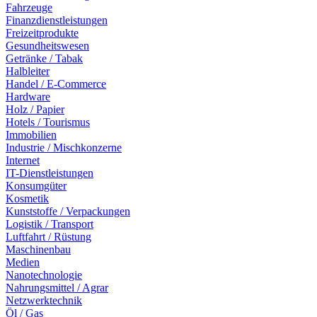
Fahrzeuge
Finanzdienstleistungen
Freizeitprodukte
Gesundheitswesen
Getränke / Tabak
Halbleiter
Handel / E-Commerce
Hardware
Holz / Papier
Hotels / Tourismus
Immobilien
Industrie / Mischkonzerne
Internet
IT-Dienstleistungen
Konsumgüter
Kosmetik
Kunststoffe / Verpackungen
Logistik / Transport
Luftfahrt / Rüstung
Maschinenbau
Medien
Nanotechnologie
Nahrungsmittel / Agrar
Netzwerktechnik
Öl / Gas