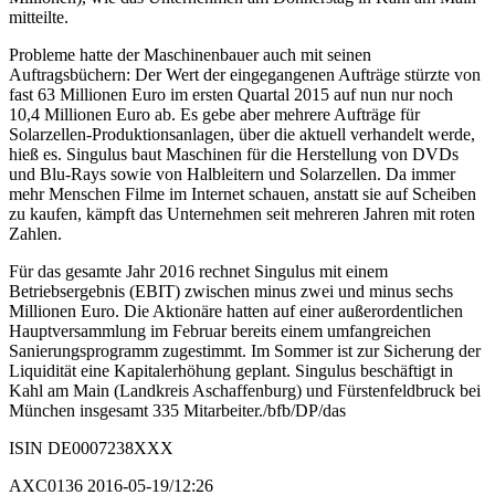
mitteilte.
Probleme hatte der Maschinenbauer auch mit seinen
Auftragsbüchern: Der Wert der eingegangenen Aufträge stürzte von
fast 63 Millionen Euro im ersten Quartal 2015 auf nun nur noch
10,4 Millionen Euro ab. Es gebe aber mehrere Aufträge für
Solarzellen-Produktionsanlagen, über die aktuell verhandelt werde,
hieß es. Singulus baut Maschinen für die Herstellung von DVDs
und Blu-Rays sowie von Halbleitern und Solarzellen. Da immer
mehr Menschen Filme im Internet schauen, anstatt sie auf Scheiben
zu kaufen, kämpft das Unternehmen seit mehreren Jahren mit roten
Zahlen.
Für das gesamte Jahr 2016 rechnet Singulus mit einem
Betriebsergebnis (EBIT) zwischen minus zwei und minus sechs
Millionen Euro. Die Aktionäre hatten auf einer außerordentlichen
Hauptversammlung im Februar bereits einem umfangreichen
Sanierungsprogramm zugestimmt. Im Sommer ist zur Sicherung der
Liquidität eine Kapitalerhöhung geplant. Singulus beschäftigt in
Kahl am Main (Landkreis Aschaffenburg) und Fürstenfeldbruck bei
München insgesamt 335 Mitarbeiter./bfb/DP/das
ISIN DE0007238XXX
AXC0136 2016-05-19/12:26