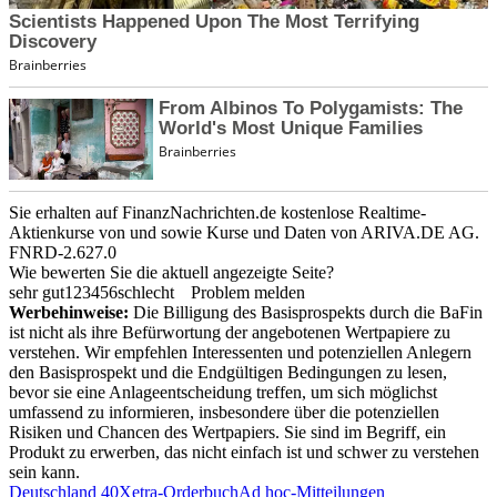
Sie erhalten auf FinanzNachrichten.de kostenlose Realtime-
Aktienkurse von
und
sowie Kurse und Daten von
ARIVA.DE AG
.
FNRD-2.627.0
Wie bewerten Sie die aktuell angezeigte Seite?
sehr gut
1
2
3
4
5
6
schlecht
Problem melden
Werbehinweise:
Die Billigung des Basisprospekts durch die BaFin
ist nicht als ihre Befürwortung der angebotenen Wertpapiere zu
verstehen. Wir empfehlen Interessenten und potenziellen Anlegern
den Basisprospekt und die Endgültigen Bedingungen zu lesen,
bevor sie eine Anlageentscheidung treffen, um sich möglichst
umfassend zu informieren, insbesondere über die potenziellen
Risiken und Chancen des Wertpapiers. Sie sind im Begriff, ein
Produkt zu erwerben, das nicht einfach ist und schwer zu verstehen
sein kann.
Deutschland 40
Xetra-Orderbuch
Ad hoc-Mitteilungen