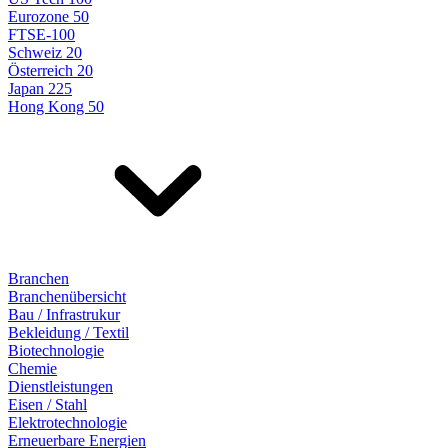
Eurozone 50
FTSE-100
Schweiz 20
Österreich 20
Japan 225
Hong Kong 50
Branchen
Branchenübersicht
Bau / Infrastrukur
Bekleidung / Textil
Biotechnologie
Chemie
Dienstleistungen
Eisen / Stahl
Elektrotechnologie
Erneuerbare Energien