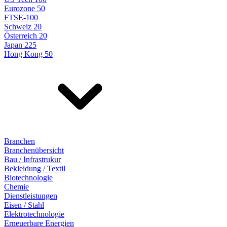
Eurozone 50
FTSE-100
Schweiz 20
Österreich 20
Japan 225
Hong Kong 50
Branchen
Branchenübersicht
Bau / Infrastrukur
Bekleidung / Textil
Biotechnologie
Chemie
Dienstleistungen
Eisen / Stahl
Elektrotechnologie
Erneuerbare Energien