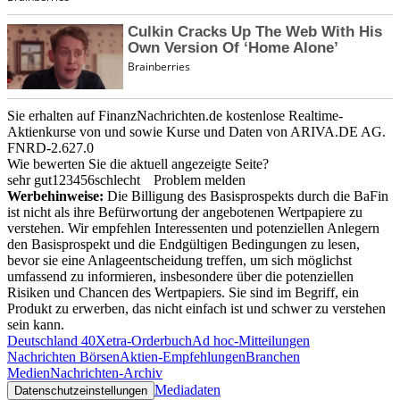
Sie erhalten auf FinanzNachrichten.de kostenlose Realtime-
Aktienkurse von
und
sowie Kurse und Daten von
ARIVA.DE AG
.
FNRD-2.627.0
Wie bewerten Sie die aktuell angezeigte Seite?
sehr gut
1
2
3
4
5
6
schlecht
Problem melden
Werbehinweise:
Die Billigung des Basisprospekts durch die BaFin
ist nicht als ihre Befürwortung der angebotenen Wertpapiere zu
verstehen. Wir empfehlen Interessenten und potenziellen Anlegern
den Basisprospekt und die Endgültigen Bedingungen zu lesen,
bevor sie eine Anlageentscheidung treffen, um sich möglichst
umfassend zu informieren, insbesondere über die potenziellen
Risiken und Chancen des Wertpapiers. Sie sind im Begriff, ein
Produkt zu erwerben, das nicht einfach ist und schwer zu verstehen
sein kann.
Deutschland 40
Xetra-Orderbuch
Ad hoc-Mitteilungen
Nachrichten Börsen
Aktien-Empfehlungen
Branchen
Medien
Nachrichten-Archiv
Mediadaten
Datenschutzeinstellungen