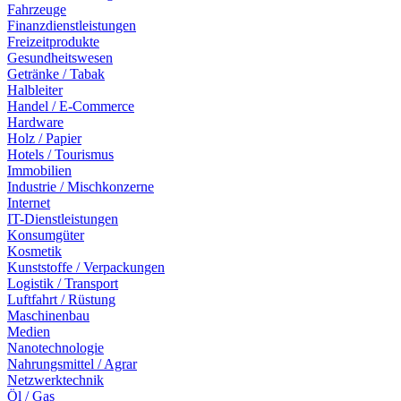
Fahrzeuge
Finanzdienstleistungen
Freizeitprodukte
Gesundheitswesen
Getränke / Tabak
Halbleiter
Handel / E-Commerce
Hardware
Holz / Papier
Hotels / Tourismus
Immobilien
Industrie / Mischkonzerne
Internet
IT-Dienstleistungen
Konsumgüter
Kosmetik
Kunststoffe / Verpackungen
Logistik / Transport
Luftfahrt / Rüstung
Maschinenbau
Medien
Nanotechnologie
Nahrungsmittel / Agrar
Netzwerktechnik
Öl / Gas