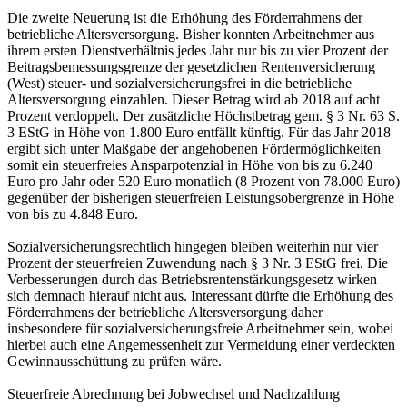
Die zweite Neuerung ist die Erhöhung des Förderrahmens der
betriebliche Altersversorgung. Bisher konnten Arbeitnehmer aus
ihrem ersten Dienstverhältnis jedes Jahr nur bis zu vier Prozent der
Beitragsbemessungsgrenze der gesetzlichen Rentenversicherung
(West) steuer- und sozialversicherungsfrei in die betriebliche
Altersversorgung einzahlen. Dieser Betrag wird ab 2018 auf acht
Prozent verdoppelt. Der zusätzliche Höchstbetrag gem. § 3 Nr. 63 S.
3 EStG in Höhe von 1.800 Euro entfällt künftig. Für das Jahr 2018
ergibt sich unter Maßgabe der angehobenen Fördermöglichkeiten
somit ein steuerfreies Ansparpotenzial in Höhe von bis zu 6.240
Euro pro Jahr oder 520 Euro monatlich (8 Prozent von 78.000 Euro)
gegenüber der bisherigen steuerfreien Leistungsobergrenze in Höhe
von bis zu 4.848 Euro.
Sozialversicherungsrechtlich hingegen bleiben weiterhin nur vier
Prozent der steuerfreien Zuwendung nach § 3 Nr. 3 EStG frei. Die
Verbesserungen durch das Betriebsrentenstärkungsgesetz wirken
sich demnach hierauf nicht aus. Interessant dürfte die Erhöhung des
Förderrahmens der betriebliche Altersversorgung daher
insbesondere für sozialversicherungsfreie Arbeitnehmer sein, wobei
hierbei auch eine Angemessenheit zur Vermeidung einer verdeckten
Gewinnausschüttung zu prüfen wäre.
Steuerfreie Abrechnung bei Jobwechsel und Nachzahlung