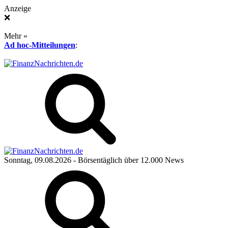
Anzeige
❌
Mehr »
Ad hoc-Mitteilungen
:
Sonntag, 09.08.2026
- Börsentäglich über 12.000 News