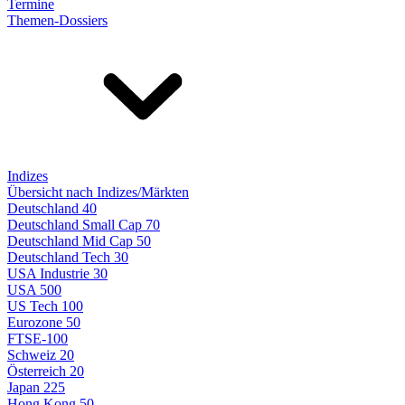
Termine
Themen-Dossiers
Indizes
Übersicht nach Indizes/Märkten
Deutschland 40
Deutschland Small Cap 70
Deutschland Mid Cap 50
Deutschland Tech 30
USA Industrie 30
USA 500
US Tech 100
Eurozone 50
FTSE-100
Schweiz 20
Österreich 20
Japan 225
Hong Kong 50