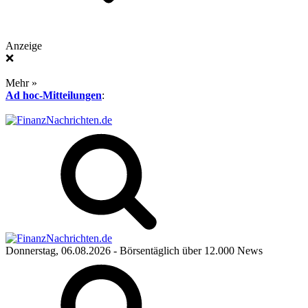
Anzeige
❌
Mehr »
Ad hoc-Mitteilungen
:
Donnerstag, 06.08.2026
- Börsentäglich über 12.000 News