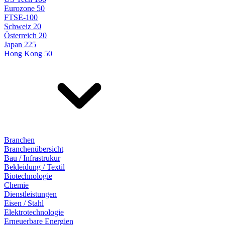
Eurozone 50
FTSE-100
Schweiz 20
Österreich 20
Japan 225
Hong Kong 50
Branchen
Branchenübersicht
Bau / Infrastrukur
Bekleidung / Textil
Biotechnologie
Chemie
Dienstleistungen
Eisen / Stahl
Elektrotechnologie
Erneuerbare Energien