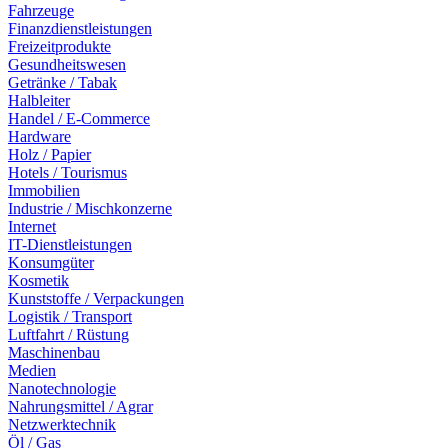
Fahrzeuge
Finanzdienstleistungen
Freizeitprodukte
Gesundheitswesen
Getränke / Tabak
Halbleiter
Handel / E-Commerce
Hardware
Holz / Papier
Hotels / Tourismus
Immobilien
Industrie / Mischkonzerne
Internet
IT-Dienstleistungen
Konsumgüter
Kosmetik
Kunststoffe / Verpackungen
Logistik / Transport
Luftfahrt / Rüstung
Maschinenbau
Medien
Nanotechnologie
Nahrungsmittel / Agrar
Netzwerktechnik
Öl / Gas