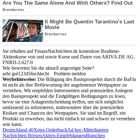
Sie erhalten auf FinanzNachrichten.de kostenlose Realtime-
Aktienkurse von
und
sowie Kurse und Daten von
ARIVA.DE AG
.
FNRD-2.627.0
Wie bewerten Sie die aktuell angezeigte Seite?
sehr gut
1
2
3
4
5
6
schlecht
Problem melden
Werbehinweise:
Die Billigung des Basisprospekts durch die BaFin
ist nicht als ihre Befürwortung der angebotenen Wertpapiere zu
verstehen. Wir empfehlen Interessenten und potenziellen Anlegern
den Basisprospekt und die Endgültigen Bedingungen zu lesen,
bevor sie eine Anlageentscheidung treffen, um sich möglichst
umfassend zu informieren, insbesondere über die potenziellen
Risiken und Chancen des Wertpapiers. Sie sind im Begriff, ein
Produkt zu erwerben, das nicht einfach ist und schwer zu verstehen
sein kann.
Deutschland 40
Xetra-Orderbuch
Ad hoc-Mitteilungen
Nachrichten Börsen
Aktien-Empfehlungen
Branchen