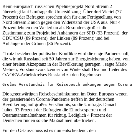
Beim europäisch-russischen Pipelineprojekt Nord Stream 2
überwiegt laut Umfrage die Unterstützung. Über drei Viertel (77
Prozent) der Befragten sprechen sich für eine Fertigstellung von
Nord Stream 2 auch gegen den Widerstand der USA aus. Nur 4
Prozent lehnen den Weiterbau ab. Besonders groß ist die
Zustimmung zum Projekt bei Anhängern der SPD (93 Prozent), der
CDU/CSU (89 Prozent), der Linken (89 Prozent) und bei
Anhängern der Grünen (86 Prozent).
"Trotz bestehender politischer Konflikte wird die enge Partnerschaft,
die wir mit Russland seit 50 Jahren zur Energiesicherung haben, von
einer breiten Akzeptanz in der Bevölkerung getragen", sagte Mario
Mehren, Vorstandsvorsitzender von Wintershall Dea und Leiter des
OAOEV-Arbeitskreises Russland zu den Ergebnissen.
Die gegenwärtigen Reisebeschränkungen im Osten Europas wegen
der grassierenden Corona-Pandemie treffen in der deutschen
Bevölkerung auf großes Verständnis, so die Umfrage. Danach
halten 93 Prozent der Befragten die Einreisesperren und
Quarantänemaßnahmen für richtig. Lediglich 4 Prozent der
Deutschen finden solche Maßnahmen übertrieben.
Für den Ostausschuss ist es nun entscheidend, den