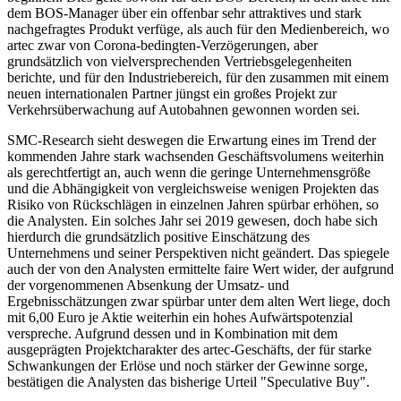
dem BOS-Manager über ein offenbar sehr attraktives und stark
nachgefragtes Produkt verfüge, als auch für den Medienbereich, wo
artec zwar von Corona-bedingten-Verzögerungen, aber
grundsätzlich von vielversprechenden Vertriebsgelegenheiten
berichte, und für den Industriebereich, für den zusammen mit einem
neuen internationalen Partner jüngst ein großes Projekt zur
Verkehrsüberwachung auf Autobahnen gewonnen worden sei.
SMC-Research sieht deswegen die Erwartung eines im Trend der
kommenden Jahre stark wachsenden Geschäftsvolumens weiterhin
als gerechtfertigt an, auch wenn die geringe Unternehmensgröße
und die Abhängigkeit von vergleichsweise wenigen Projekten das
Risiko von Rückschlägen in einzelnen Jahren spürbar erhöhen, so
die Analysten. Ein solches Jahr sei 2019 gewesen, doch habe sich
hierdurch die grundsätzlich positive Einschätzung des
Unternehmens und seiner Perspektiven nicht geändert. Das spiegele
auch der von den Analysten ermittelte faire Wert wider, der aufgrund
der vorgenommenen Absenkung der Umsatz- und
Ergebnisschätzungen zwar spürbar unter dem alten Wert liege, doch
mit 6,00 Euro je Aktie weiterhin ein hohes Aufwärtspotenzial
verspreche. Aufgrund dessen und in Kombination mit dem
ausgeprägten Projektcharakter des artec-Geschäfts, der für starke
Schwankungen der Erlöse und noch stärker der Gewinne sorge,
bestätigen die Analysten das bisherige Urteil "Speculative Buy".