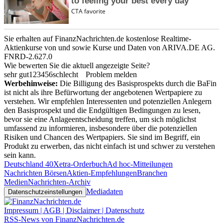
Sie erhalten auf FinanzNachrichten.de kostenlose Realtime-
Aktienkurse von
und
sowie Kurse und Daten von
ARIVA.DE AG
.
FNRD-2.627.0
Wie bewerten Sie die aktuell angezeigte Seite?
sehr gut
1
2
3
4
5
6
schlecht
Problem melden
Werbehinweise:
Die Billigung des Basisprospekts durch die BaFin
ist nicht als ihre Befürwortung der angebotenen Wertpapiere zu
verstehen. Wir empfehlen Interessenten und potenziellen Anlegern
den Basisprospekt und die Endgültigen Bedingungen zu lesen,
bevor sie eine Anlageentscheidung treffen, um sich möglichst
umfassend zu informieren, insbesondere über die potenziellen
Risiken und Chancen des Wertpapiers. Sie sind im Begriff, ein
Produkt zu erwerben, das nicht einfach ist und schwer zu verstehen
sein kann.
Deutschland 40
Xetra-Orderbuch
Ad hoc-Mitteilungen
Nachrichten Börsen
Aktien-Empfehlungen
Branchen
Medien
Nachrichten-Archiv
Mediadaten
Datenschutzeinstellungen
Impressum | AGB | Disclaimer | Datenschutz
RSS-News von FinanzNachrichten.de