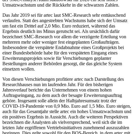
Umsatzwachstum und die Rückkehr in die schwarzen Zahlen.
Das Jahr 2019 sei für artec laut SMC-Research sehr enttäuschend
verlaufen. Statt des angestrebten Wachstums habe sich der Umsatz
um fast ein Drittel auf 2,0 Mio. Euro reduziert, während das
Ergebnis deutlich ins Minus gerutscht sei. Als ursächlich dafür
bezeichnet SMC-Research vor allem die verzögerte Erteilung von
mehreren mehr oder weniger fest eingeplanten Großaufträgen.
Insbesondere die verspätete Endabnahme eines Großprojekts bei
einer Bundesbehörde habe für den verspäteten Eingang eines
Erweiterungsprojekts sowie für Verschiebungen geplanter
Bestellungen anderer Behörden gesorgt, die das gleiche System
einsetzen wollen.
Von diesen Verschiebungen profitiere artec nach Darstellung des
Researchhauses nun im laufenden Jahr. Für den bisherigen
Jahresverlauf berichte das Unternehmen von einem hohen
Auftragseingang, zu dem auch der besagte Erweiterungsauftrag
gehöre. Insgesamt solle allein der Halbjahresumsatz trotz der
COVID-19-Pandemie von 0,9 Mio. Euro auf 1,5 Mio. Euro steigen,
auch für das Gesamtjahr stelle artec ein hohes Umsatzwachstum und
ein positives Ergebnis in Aussicht. Auch die weiteren Perspektiven
bezeichnen die Analysten als vielversprechend, weil sich die im
letzten Jahr ergriffenen Vertriebsinitiativen zunehmend auszuzahlen
beginnen. Dies gelte sowohl für den BOS-Bereich, in dem artec mit