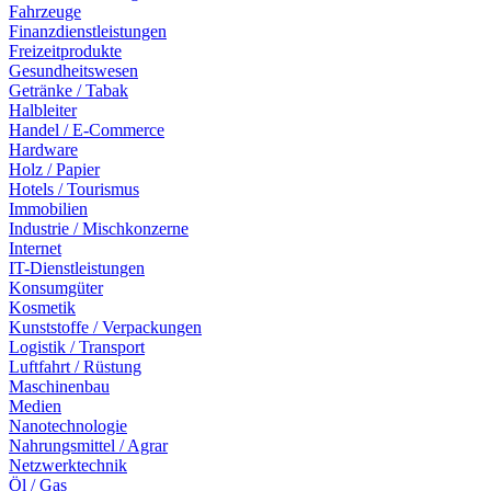
Fahrzeuge
Finanzdienstleistungen
Freizeitprodukte
Gesundheitswesen
Getränke / Tabak
Halbleiter
Handel / E-Commerce
Hardware
Holz / Papier
Hotels / Tourismus
Immobilien
Industrie / Mischkonzerne
Internet
IT-Dienstleistungen
Konsumgüter
Kosmetik
Kunststoffe / Verpackungen
Logistik / Transport
Luftfahrt / Rüstung
Maschinenbau
Medien
Nanotechnologie
Nahrungsmittel / Agrar
Netzwerktechnik
Öl / Gas