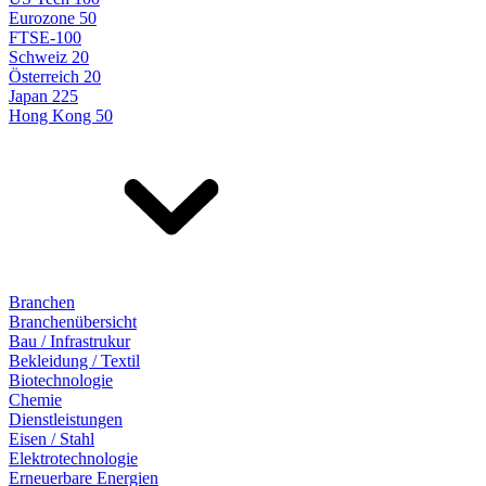
Eurozone 50
FTSE-100
Schweiz 20
Österreich 20
Japan 225
Hong Kong 50
Branchen
Branchenübersicht
Bau / Infrastrukur
Bekleidung / Textil
Biotechnologie
Chemie
Dienstleistungen
Eisen / Stahl
Elektrotechnologie
Erneuerbare Energien