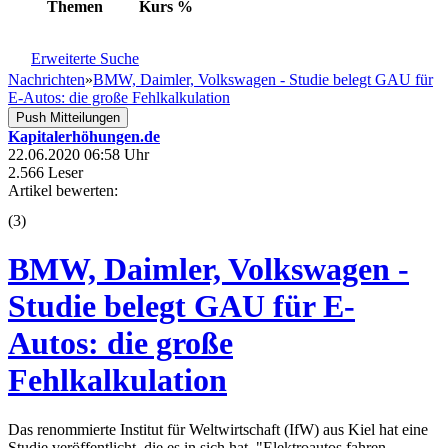
Themen
Kurs
%
Erweiterte Suche
Nachrichten
»
BMW, Daimler, Volkswagen - Studie belegt GAU für
E-Autos: die große Fehlkalkulation
Push Mitteilungen
Kapitalerhöhungen.de
22.06.2020 06:58 Uhr
2.566 Leser
Artikel bewerten:
(
3
)
BMW, Daimler, Volkswagen -
Studie belegt GAU für E-
Autos: die große
Fehlkalkulation
Das renommierte Institut für Weltwirtschaft (IfW) aus Kiel hat eine
Studie veröffentlicht, die es in sich hat. "Elektroautos fahren