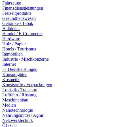
Fahrzeuge
Finanzdienstleistungen
Freizeitprodukte
Gesundheitswesen
Getränke / Tabak
Halbleiter
Handel / E-Commerce
Hardware
Holz / Papier
Hotels / Tourismus
Immobilien
Industrie / Mischkonzerne
Internet
IT-Dienstleistungen
Konsumgüter
Kosmetik
Kunststoffe / Verpackungen
Logistik / Transport
Luftfahrt / Rüstung
Maschinenbau
Medien
Nanotechnologie
Nahrungsmittel / Agrar
Netzwerktechnik
Öl / Gas