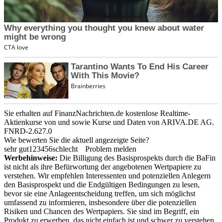
Sie erhalten auf FinanzNachrichten.de kostenlose Realtime-
Aktienkurse von
und
sowie Kurse und Daten von
ARIVA.DE AG
.
FNRD-2.627.0
Wie bewerten Sie die aktuell angezeigte Seite?
sehr gut
1
2
3
4
5
6
schlecht
Problem melden
Werbehinweise:
Die Billigung des Basisprospekts durch die BaFin
ist nicht als ihre Befürwortung der angebotenen Wertpapiere zu
verstehen. Wir empfehlen Interessenten und potenziellen Anlegern
den Basisprospekt und die Endgültigen Bedingungen zu lesen,
bevor sie eine Anlageentscheidung treffen, um sich möglichst
umfassend zu informieren, insbesondere über die potenziellen
Risiken und Chancen des Wertpapiers. Sie sind im Begriff, ein
Produkt zu erwerben, das nicht einfach ist und schwer zu verstehen