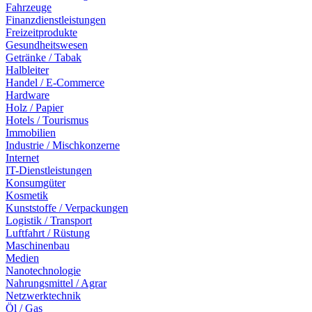
Fahrzeuge
Finanzdienstleistungen
Freizeitprodukte
Gesundheitswesen
Getränke / Tabak
Halbleiter
Handel / E-Commerce
Hardware
Holz / Papier
Hotels / Tourismus
Immobilien
Industrie / Mischkonzerne
Internet
IT-Dienstleistungen
Konsumgüter
Kosmetik
Kunststoffe / Verpackungen
Logistik / Transport
Luftfahrt / Rüstung
Maschinenbau
Medien
Nanotechnologie
Nahrungsmittel / Agrar
Netzwerktechnik
Öl / Gas