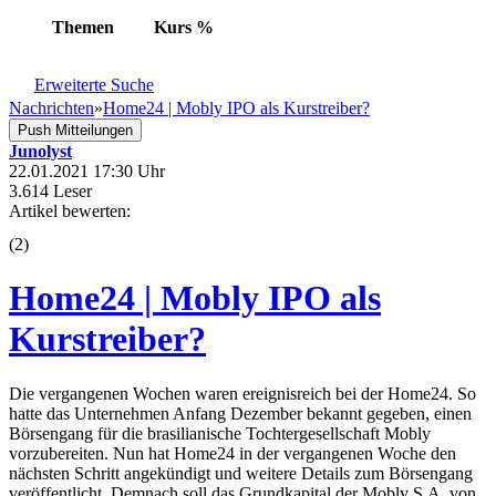
Themen
Kurs
%
Erweiterte Suche
Nachrichten
»
Home24 | Mobly IPO als Kurstreiber?
Push Mitteilungen
Junolyst
22.01.2021 17:30 Uhr
3.614 Leser
Artikel bewerten:
(
2
)
Home24 | Mobly IPO als
Kurstreiber?
Die vergangenen Wochen waren ereignisreich bei der Home24. So
hatte das Unternehmen Anfang Dezember bekannt gegeben, einen
Börsengang für die brasilianische Tochtergesellschaft Mobly
vorzubereiten. Nun hat Home24 in der vergangenen Woche den
nächsten Schritt angekündigt und weitere Details zum Börsengang
veröffentlicht. Demnach soll das Grundkapital der Mobly S.A. von