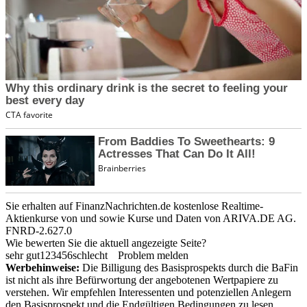
Sie erhalten auf FinanzNachrichten.de kostenlose Realtime-
Aktienkurse von
und
sowie Kurse und Daten von
ARIVA.DE AG
.
FNRD-2.627.0
Wie bewerten Sie die aktuell angezeigte Seite?
sehr gut
1
2
3
4
5
6
schlecht
Problem melden
Werbehinweise:
Die Billigung des Basisprospekts durch die BaFin
ist nicht als ihre Befürwortung der angebotenen Wertpapiere zu
verstehen. Wir empfehlen Interessenten und potenziellen Anlegern
den Basisprospekt und die Endgültigen Bedingungen zu lesen,