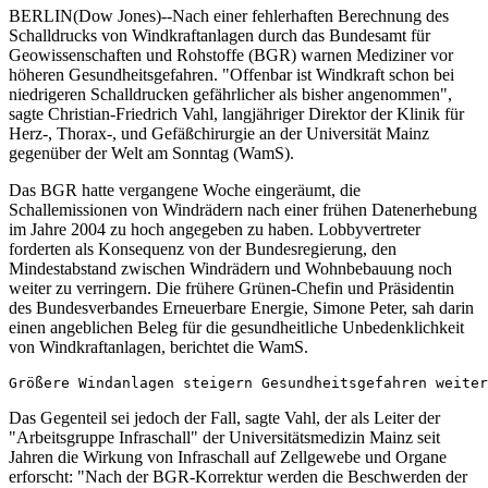
BERLIN(Dow Jones)--Nach einer fehlerhaften Berechnung des
Schalldrucks von Windkraftanlagen durch das Bundesamt für
Geowissenschaften und Rohstoffe (BGR) warnen Mediziner vor
höheren Gesundheitsgefahren. "Offenbar ist Windkraft schon bei
niedrigeren Schalldrucken gefährlicher als bisher angenommen",
sagte Christian-Friedrich Vahl, langjähriger Direktor der Klinik für
Herz-, Thorax-, und Gefäßchirurgie an der Universität Mainz
gegenüber der Welt am Sonntag (WamS).
Das BGR hatte vergangene Woche eingeräumt, die
Schallemissionen von Windrädern nach einer frühen Datenerhebung
im Jahre 2004 zu hoch angegeben zu haben. Lobbyvertreter
forderten als Konsequenz von der Bundesregierung, den
Mindestabstand zwischen Windrädern und Wohnbebauung noch
weiter zu verringern. Die frühere Grünen-Chefin und Präsidentin
des Bundesverbandes Erneuerbare Energie, Simone Peter, sah darin
einen angeblichen Beleg für die gesundheitliche Unbedenklichkeit
von Windkraftanlagen, berichtet die WamS.
Das Gegenteil sei jedoch der Fall, sagte Vahl, der als Leiter der
"Arbeitsgruppe Infraschall" der Universitätsmedizin Mainz seit
Jahren die Wirkung von Infraschall auf Zellgewebe und Organe
erforscht: "Nach der BGR-Korrektur werden die Beschwerden der