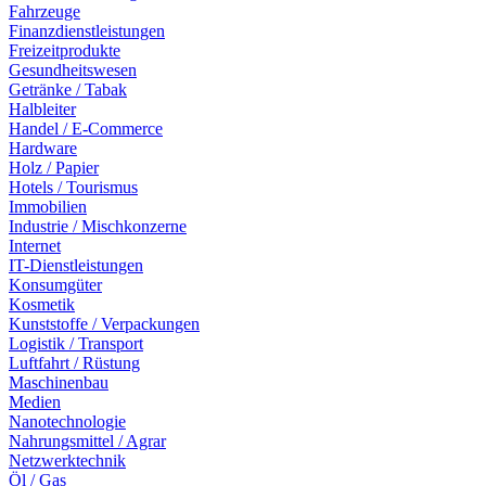
Fahrzeuge
Finanzdienstleistungen
Freizeitprodukte
Gesundheitswesen
Getränke / Tabak
Halbleiter
Handel / E-Commerce
Hardware
Holz / Papier
Hotels / Tourismus
Immobilien
Industrie / Mischkonzerne
Internet
IT-Dienstleistungen
Konsumgüter
Kosmetik
Kunststoffe / Verpackungen
Logistik / Transport
Luftfahrt / Rüstung
Maschinenbau
Medien
Nanotechnologie
Nahrungsmittel / Agrar
Netzwerktechnik
Öl / Gas