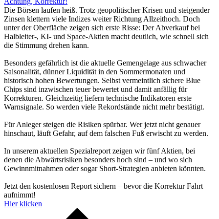
Achtung, Korrektur!
Die Börsen laufen heiß. Trotz geopolitischer Krisen und steigender
Zinsen klettern viele Indizes weiter Richtung Allzeithoch. Doch
unter der Oberfläche zeigen sich erste Risse: Der Abverkauf bei
Halbleiter-, KI- und Space-Aktien macht deutlich, wie schnell sich
die Stimmung drehen kann.
Besonders gefährlich ist die aktuelle Gemengelage aus schwacher
Saisonalität, dünner Liquidität in den Sommermonaten und
historisch hohen Bewertungen. Selbst vermeintlich sichere Blue
Chips sind inzwischen teuer bewertet und damit anfällig für
Korrekturen. Gleichzeitig liefern technische Indikatoren erste
Warnsignale. So werden viele Rekordstände nicht mehr bestätigt.
Für Anleger steigen die Risiken spürbar. Wer jetzt nicht genauer
hinschaut, läuft Gefahr, auf dem falschen Fuß erwischt zu werden.
In unserem aktuellen Spezialreport zeigen wir fünf Aktien, bei
denen die Abwärtsrisiken besonders hoch sind – und wo sich
Gewinnmitnahmen oder sogar Short-Strategien anbieten könnten.
Jetzt den kostenlosen Report sichern – bevor die Korrektur Fahrt
aufnimmt!
Hier klicken