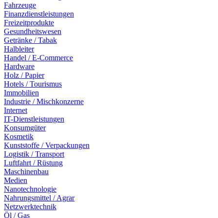
Fahrzeuge
Finanzdienstleistungen
Freizeitprodukte
Gesundheitswesen
Getränke / Tabak
Halbleiter
Handel / E-Commerce
Hardware
Holz / Papier
Hotels / Tourismus
Immobilien
Industrie / Mischkonzerne
Internet
IT-Dienstleistungen
Konsumgüter
Kosmetik
Kunststoffe / Verpackungen
Logistik / Transport
Luftfahrt / Rüstung
Maschinenbau
Medien
Nanotechnologie
Nahrungsmittel / Agrar
Netzwerktechnik
Öl / Gas