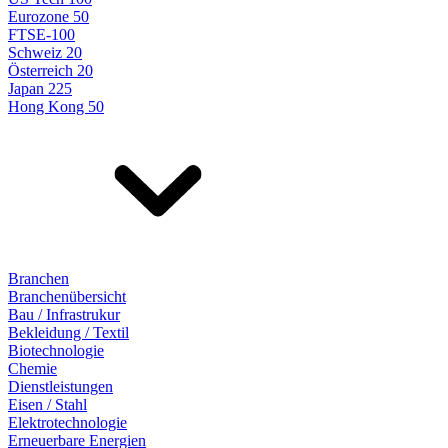
Eurozone 50
FTSE-100
Schweiz 20
Österreich 20
Japan 225
Hong Kong 50
Branchen
Branchenübersicht
Bau / Infrastrukur
Bekleidung / Textil
Biotechnologie
Chemie
Dienstleistungen
Eisen / Stahl
Elektrotechnologie
Erneuerbare Energien