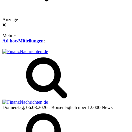
Anzeige
❌
Mehr »
Ad hoc-Mitteilungen
:
Donnerstag, 06.08.2026
- Börsentäglich über 12.000 News