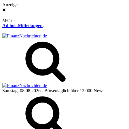
Anzeige
❌
Mehr »
Ad hoc-Mitteilungen
:
Samstag, 08.08.2026
- Börsentäglich über 12.000 News