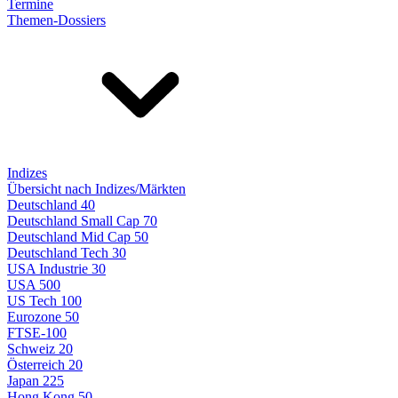
Termine
Themen-Dossiers
Indizes
Übersicht nach Indizes/Märkten
Deutschland 40
Deutschland Small Cap 70
Deutschland Mid Cap 50
Deutschland Tech 30
USA Industrie 30
USA 500
US Tech 100
Eurozone 50
FTSE-100
Schweiz 20
Österreich 20
Japan 225
Hong Kong 50