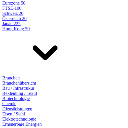
Eurozone 50
FTSE-100
Schweiz 20
Österreich 20
Japan 225
Hong Kong 50
Branchen
Branchenübersicht
Bau / Infrastrukur
Bekleidung / Textil
Biotechnologie
Chemie
Dienstleistungen
Eisen / Stahl
Elektrotechnologie
Erneuerbare Energien