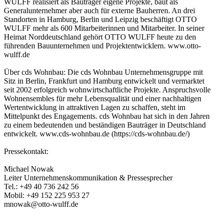
WULFF realisiert als Bauträger eigene Projekte, baut als
Generalunternehmer aber auch für externe Bauherren. An drei
Standorten in Hamburg, Berlin und Leipzig beschäftigt OTTO
WULFF mehr als 600 Mitarbeiterinnen und Mitarbeiter. In seiner
Heimat Norddeutschland gehört OTTO WULFF heute zu den
führenden Bauunternehmen und Projektentwicklern. www.otto-
wulff.de
Über cds Wohnbau: Die cds Wohnbau Unternehmensgruppe mit
Sitz in Berlin, Frankfurt und Hamburg entwickelt und vermarktet
seit 2002 erfolgreich wohnwirtschaftliche Projekte. Anspruchsvolle
Wohnensembles für mehr Lebensqualität und einer nachhaltigen
Wertentwicklung in attraktiven Lagen zu schaffen, steht im
Mittelpunkt des Engagements. cds Wohnbau hat sich in den Jahren
zu einem bedeutenden und beständigen Bauträger in Deutschland
entwickelt. www.cds-wohnbau.de (https://cds-wohnbau.de/)
Pressekontakt:
Michael Nowak
Leiter Unternehmenskommunikation & Pressesprecher
Tel.: +49 40 736 242 56
Mobil: +49 152 225 953 27
mnowak@otto-wulff.de