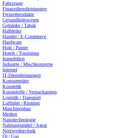
Fahrzeuge
Finanzdienstleistungen
Freizeitprodukte
Gesundheitswesen
Getränke / Tabak
Halbleiter
Handel / E-Commerce
Hardware
Holz / Papier
Hotels / Tourismus
Immobilien
Industrie / Mischkonzerne
Internet
IT-Dienstleistungen
Konsumgüter
Kosmetik
Kunststoffe / Verpackungen
Logistik / Transport
Luftfahrt / Rüstung
Maschinenbau
Medien
Nanotechnologie
Nahrungsmittel / Agrar
Netzwerktechnik
Öl / Gas