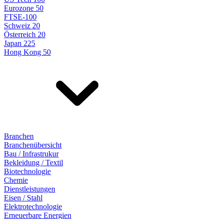
Eurozone 50
FTSE-100
Schweiz 20
Österreich 20
Japan 225
Hong Kong 50
Branchen
Branchenübersicht
Bau / Infrastrukur
Bekleidung / Textil
Biotechnologie
Chemie
Dienstleistungen
Eisen / Stahl
Elektrotechnologie
Erneuerbare Energien