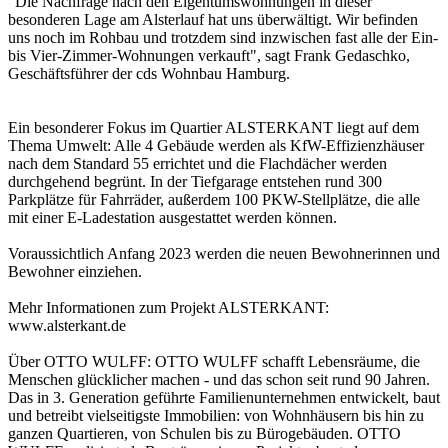
"Die Nachfrage nach den Eigentumswohnungen in dieser
besonderen Lage am Alsterlauf hat uns überwältigt. Wir befinden
uns noch im Rohbau und trotzdem sind inzwischen fast alle der Ein-
bis Vier-Zimmer-Wohnungen verkauft", sagt Frank Gedaschko,
Geschäftsführer der cds Wohnbau Hamburg.
Ein besonderer Fokus im Quartier ALSTERKANT liegt auf dem
Thema Umwelt: Alle 4 Gebäude werden als KfW-Effizienzhäuser
nach dem Standard 55 errichtet und die Flachdächer werden
durchgehend begrünt. In der Tiefgarage entstehen rund 300
Parkplätze für Fahrräder, außerdem 100 PKW-Stellplätze, die alle
mit einer E-Ladestation ausgestattet werden können.
Voraussichtlich Anfang 2023 werden die neuen Bewohnerinnen und
Bewohner einziehen.
Mehr Informationen zum Projekt ALSTERKANT:
www.alsterkant.de
Über OTTO WULFF: OTTO WULFF schafft Lebensräume, die
Menschen glücklicher machen - und das schon seit rund 90 Jahren.
Das in 3. Generation geführte Familienunternehmen entwickelt, baut
und betreibt vielseitigste Immobilien: von Wohnhäusern bis hin zu
ganzen Quartieren, von Schulen bis zu Bürogebäuden. OTTO