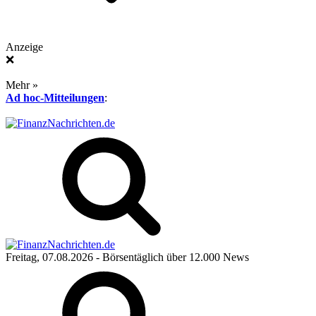
Anzeige
❌
Mehr »
Ad hoc-Mitteilungen
:
Freitag, 07.08.2026
- Börsentäglich über 12.000 News