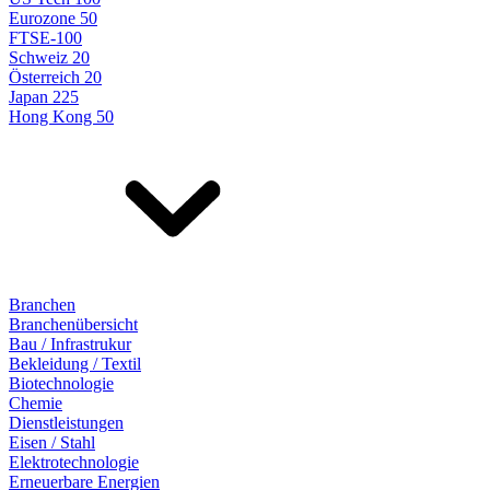
Eurozone 50
FTSE-100
Schweiz 20
Österreich 20
Japan 225
Hong Kong 50
Branchen
Branchenübersicht
Bau / Infrastrukur
Bekleidung / Textil
Biotechnologie
Chemie
Dienstleistungen
Eisen / Stahl
Elektrotechnologie
Erneuerbare Energien