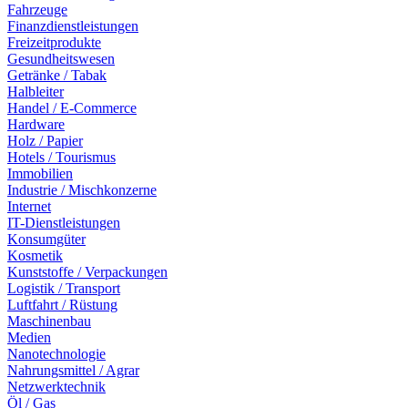
Fahrzeuge
Finanzdienstleistungen
Freizeitprodukte
Gesundheitswesen
Getränke / Tabak
Halbleiter
Handel / E-Commerce
Hardware
Holz / Papier
Hotels / Tourismus
Immobilien
Industrie / Mischkonzerne
Internet
IT-Dienstleistungen
Konsumgüter
Kosmetik
Kunststoffe / Verpackungen
Logistik / Transport
Luftfahrt / Rüstung
Maschinenbau
Medien
Nanotechnologie
Nahrungsmittel / Agrar
Netzwerktechnik
Öl / Gas