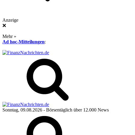
Anzeige
❌
Mehr »
Ad hoc-Mitteilungen
:
Sonntag, 09.08.2026
- Börsentäglich über 12.000 News