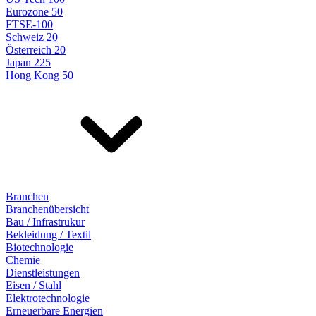
Eurozone 50
FTSE-100
Schweiz 20
Österreich 20
Japan 225
Hong Kong 50
Branchen
Branchenübersicht
Bau / Infrastrukur
Bekleidung / Textil
Biotechnologie
Chemie
Dienstleistungen
Eisen / Stahl
Elektrotechnologie
Erneuerbare Energien