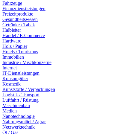
Fahrzeuge
Finanzdienstleistungen
Freizeitprodukte
Gesundheitswesen
Getränke / Tabak
Halbleiter
Handel / E-Commerce
Hardware
Holz / Papier
Hotels / Tourismus
Immobilien
Industrie / Mischkonzerne
Internet
IT-Dienstleistungen
Konsumgüter
Kosmetik
Kunststoffe / Verpackungen
Logistik / Transport
Luftfahrt / Rüstung
Maschinenbau
Medien
Nanotechnologie
Nahrungsmittel / Agrar
Netzwerktechnik
Öl / Gas