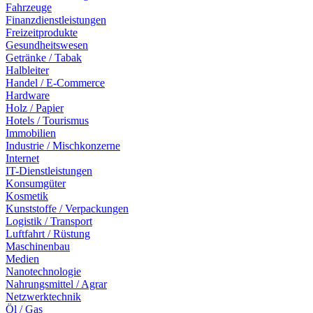
Fahrzeuge
Finanzdienstleistungen
Freizeitprodukte
Gesundheitswesen
Getränke / Tabak
Halbleiter
Handel / E-Commerce
Hardware
Holz / Papier
Hotels / Tourismus
Immobilien
Industrie / Mischkonzerne
Internet
IT-Dienstleistungen
Konsumgüter
Kosmetik
Kunststoffe / Verpackungen
Logistik / Transport
Luftfahrt / Rüstung
Maschinenbau
Medien
Nanotechnologie
Nahrungsmittel / Agrar
Netzwerktechnik
Öl / Gas