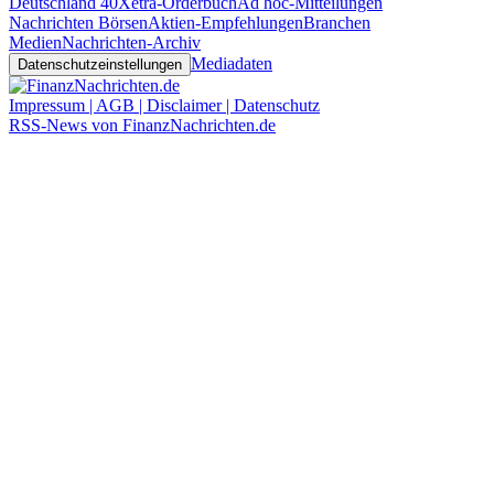
Deutschland 40
Xetra-Orderbuch
Ad hoc-Mitteilungen
Nachrichten Börsen
Aktien-Empfehlungen
Branchen
Medien
Nachrichten-Archiv
Mediadaten
Datenschutzeinstellungen
Impressum | AGB | Disclaimer | Datenschutz
RSS-News von FinanzNachrichten.de