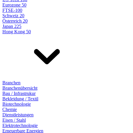
Eurozone 50
FTSE-100
Schweiz 20
Österreich 20
Japan 225
Hong Kong 50
Branchen
Branchenübersicht
Bau / Infrastrukur
Bekleidung / Textil
Biotechnologie
Chemie
Dienstleistungen
Eisen / Stahl
Elektrotechnologie
Erneuerbare Energien