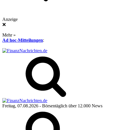
Anzeige
❌
Mehr »
Ad hoc-Mitteilungen
:
Freitag, 07.08.2026
- Börsentäglich über 12.000 News