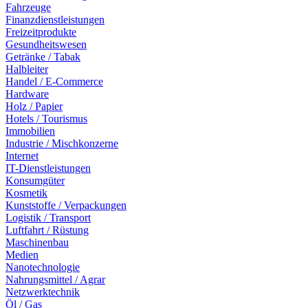
Fahrzeuge
Finanzdienstleistungen
Freizeitprodukte
Gesundheitswesen
Getränke / Tabak
Halbleiter
Handel / E-Commerce
Hardware
Holz / Papier
Hotels / Tourismus
Immobilien
Industrie / Mischkonzerne
Internet
IT-Dienstleistungen
Konsumgüter
Kosmetik
Kunststoffe / Verpackungen
Logistik / Transport
Luftfahrt / Rüstung
Maschinenbau
Medien
Nanotechnologie
Nahrungsmittel / Agrar
Netzwerktechnik
Öl / Gas