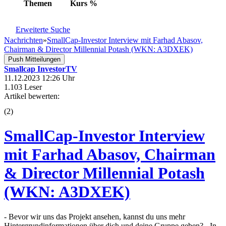
Themen
Kurs
%
Erweiterte Suche
Nachrichten
»
SmallCap-Investor Interview mit Farhad Abasov,
Chairman & Director Millennial Potash (WKN: A3DXEK)
Push Mitteilungen
Smallcap InvestorTV
11.12.2023 12:26 Uhr
1.103 Leser
Artikel bewerten:
(
2
)
SmallCap-Investor Interview
mit Farhad Abasov, Chairman
& Director Millennial Potash
(WKN: A3DXEK)
- Bevor wir uns das Projekt ansehen, kannst du uns mehr
Hintergrundinformationen über dich und deine Gruppe geben? - In