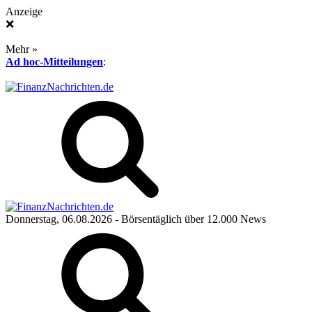
Anzeige
❌
Mehr »
Ad hoc-Mitteilungen
:
Donnerstag, 06.08.2026
- Börsentäglich über 12.000 News