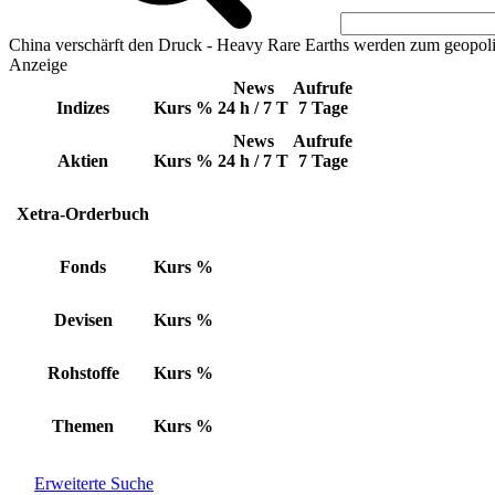
China verschärft den Druck - Heavy Rare Earths werden zum geopoli
Anzeige
News
Aufrufe
Indizes
Kurs
%
24 h / 7 T
7 Tage
News
Aufrufe
Aktien
Kurs
%
24 h / 7 T
7 Tage
Xetra-Orderbuch
Fonds
Kurs
%
Devisen
Kurs
%
Rohstoffe
Kurs
%
Themen
Kurs
%
Erweiterte Suche