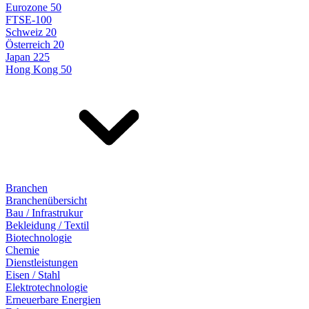
Eurozone 50
FTSE-100
Schweiz 20
Österreich 20
Japan 225
Hong Kong 50
Branchen
Branchenübersicht
Bau / Infrastrukur
Bekleidung / Textil
Biotechnologie
Chemie
Dienstleistungen
Eisen / Stahl
Elektrotechnologie
Erneuerbare Energien