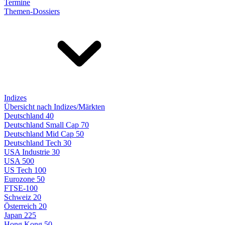
Termine
Themen-Dossiers
Indizes
Übersicht nach Indizes/Märkten
Deutschland 40
Deutschland Small Cap 70
Deutschland Mid Cap 50
Deutschland Tech 30
USA Industrie 30
USA 500
US Tech 100
Eurozone 50
FTSE-100
Schweiz 20
Österreich 20
Japan 225
Hong Kong 50