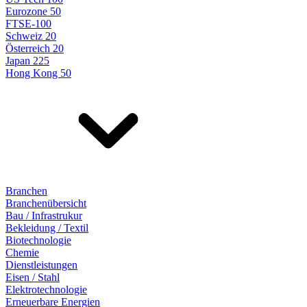
Eurozone 50
FTSE-100
Schweiz 20
Österreich 20
Japan 225
Hong Kong 50
Branchen
Branchenübersicht
Bau / Infrastrukur
Bekleidung / Textil
Biotechnologie
Chemie
Dienstleistungen
Eisen / Stahl
Elektrotechnologie
Erneuerbare Energien