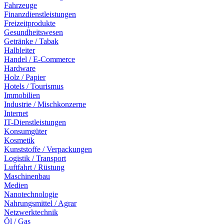
Fahrzeuge
Finanzdienstleistungen
Freizeitprodukte
Gesundheitswesen
Getränke / Tabak
Halbleiter
Handel / E-Commerce
Hardware
Holz / Papier
Hotels / Tourismus
Immobilien
Industrie / Mischkonzerne
Internet
IT-Dienstleistungen
Konsumgüter
Kosmetik
Kunststoffe / Verpackungen
Logistik / Transport
Luftfahrt / Rüstung
Maschinenbau
Medien
Nanotechnologie
Nahrungsmittel / Agrar
Netzwerktechnik
Öl / Gas