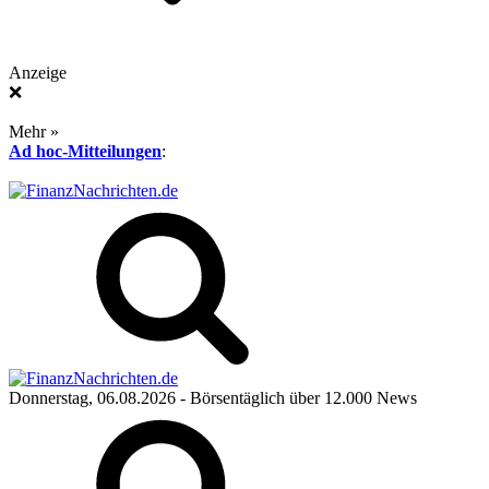
Anzeige
❌
Mehr »
Ad hoc-Mitteilungen
:
Donnerstag, 06.08.2026
- Börsentäglich über 12.000 News