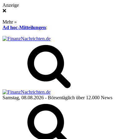
Anzeige
❌
Mehr »
Ad hoc-Mitteilungen
:
Samstag, 08.08.2026
- Börsentäglich über 12.000 News