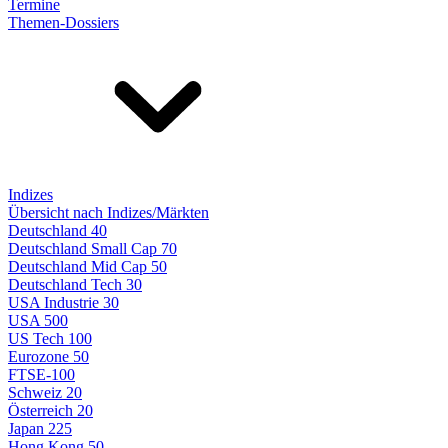
Termine
Themen-Dossiers
Indizes
Übersicht nach Indizes/Märkten
Deutschland 40
Deutschland Small Cap 70
Deutschland Mid Cap 50
Deutschland Tech 30
USA Industrie 30
USA 500
US Tech 100
Eurozone 50
FTSE-100
Schweiz 20
Österreich 20
Japan 225
Hong Kong 50