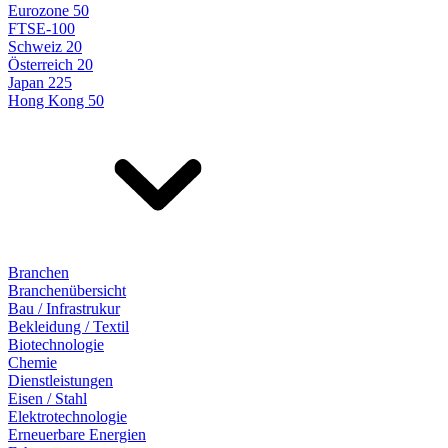
Eurozone 50
FTSE-100
Schweiz 20
Österreich 20
Japan 225
Hong Kong 50
Branchen
Branchenübersicht
Bau / Infrastrukur
Bekleidung / Textil
Biotechnologie
Chemie
Dienstleistungen
Eisen / Stahl
Elektrotechnologie
Erneuerbare Energien