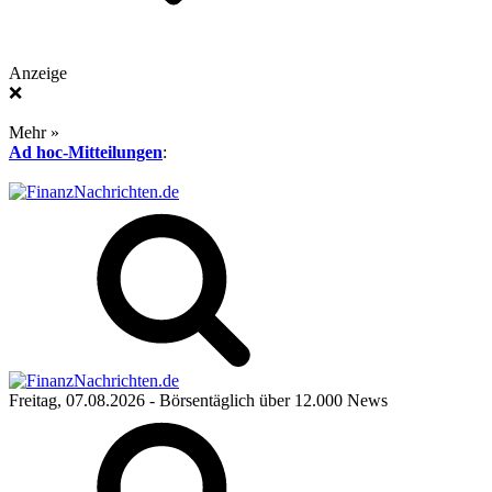
Anzeige
❌
Mehr »
Ad hoc-Mitteilungen
:
Freitag, 07.08.2026
- Börsentäglich über 12.000 News