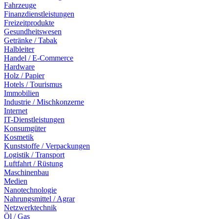
Fahrzeuge
Finanzdienstleistungen
Freizeitprodukte
Gesundheitswesen
Getränke / Tabak
Halbleiter
Handel / E-Commerce
Hardware
Holz / Papier
Hotels / Tourismus
Immobilien
Industrie / Mischkonzerne
Internet
IT-Dienstleistungen
Konsumgüter
Kosmetik
Kunststoffe / Verpackungen
Logistik / Transport
Luftfahrt / Rüstung
Maschinenbau
Medien
Nanotechnologie
Nahrungsmittel / Agrar
Netzwerktechnik
Öl / Gas