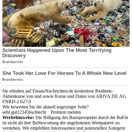
Sie erhalten auf FinanzNachrichten.de kostenlose Realtime-
Aktienkurse von
und
sowie Kurse und Daten von
ARIVA.DE AG
.
FNRD-2.627.0
Wie bewerten Sie die aktuell angezeigte Seite?
sehr gut
1
2
3
4
5
6
schlecht
Problem melden
Werbehinweise:
Die Billigung des Basisprospekts durch die BaFin
ist nicht als ihre Befürwortung der angebotenen Wertpapiere zu
verstehen. Wir empfehlen Interessenten und potenziellen Anlegern