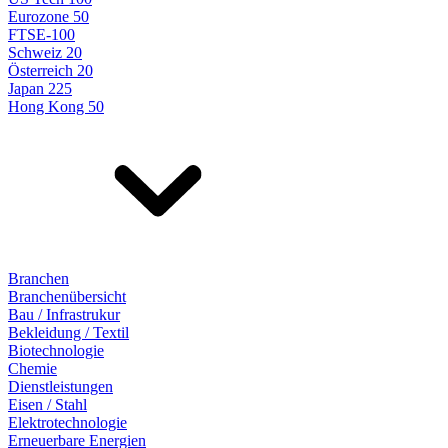
Eurozone 50
FTSE-100
Schweiz 20
Österreich 20
Japan 225
Hong Kong 50
Branchen
Branchenübersicht
Bau / Infrastrukur
Bekleidung / Textil
Biotechnologie
Chemie
Dienstleistungen
Eisen / Stahl
Elektrotechnologie
Erneuerbare Energien