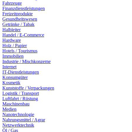
Fahrzeuge
Finanzdienstleistungen
Freizeitprodukte
Gesundheitswesen
Getränke / Tabak
Halbleiter
Handel / E-Commerce
Hardware
Holz / Papier
Hotels / Tourismus
Immobilien
Industrie / Mischkonzerne
Internet
IT-Dienstleistungen
Konsumgüter
Kosmetik
Kunststoffe / Verpackungen
Logistik / Transport
Luftfahrt / Rüstung
Maschinenbau
Medien
Nanotechnologie
Nahrungsmittel / Agrar
Netzwerktechnik
Öl / Gas