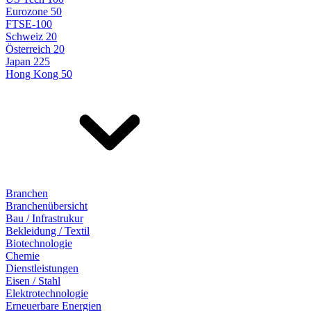
Eurozone 50
FTSE-100
Schweiz 20
Österreich 20
Japan 225
Hong Kong 50
Branchen
Branchenübersicht
Bau / Infrastrukur
Bekleidung / Textil
Biotechnologie
Chemie
Dienstleistungen
Eisen / Stahl
Elektrotechnologie
Erneuerbare Energien