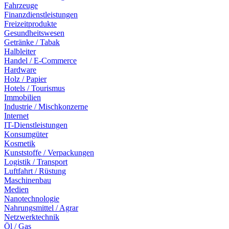
Fahrzeuge
Finanzdienstleistungen
Freizeitprodukte
Gesundheitswesen
Getränke / Tabak
Halbleiter
Handel / E-Commerce
Hardware
Holz / Papier
Hotels / Tourismus
Immobilien
Industrie / Mischkonzerne
Internet
IT-Dienstleistungen
Konsumgüter
Kosmetik
Kunststoffe / Verpackungen
Logistik / Transport
Luftfahrt / Rüstung
Maschinenbau
Medien
Nanotechnologie
Nahrungsmittel / Agrar
Netzwerktechnik
Öl / Gas