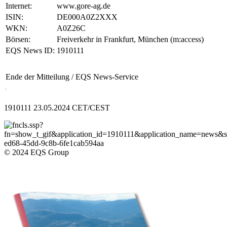
Internet:
www.gore-ag.de
ISIN:
DE000A0Z2XXX
WKN:
A0Z26C
Börsen:
Freiverkehr in Frankfurt, München (m:access)
EQS News ID:
1910111
Ende der Mitteilung
/ EQS News-Service
1910111 23.05.2024 CET/CEST
© 2024 EQS Group