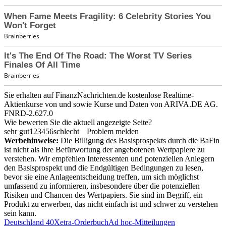
Sie erhalten auf FinanzNachrichten.de kostenlose Realtime-
Aktienkurse von
und
sowie Kurse und Daten von
ARIVA.DE AG
.
FNRD-2.627.0
Wie bewerten Sie die aktuell angezeigte Seite?
sehr gut
1
2
3
4
5
6
schlecht
Problem melden
Werbehinweise:
Die Billigung des Basisprospekts durch die BaFin
ist nicht als ihre Befürwortung der angebotenen Wertpapiere zu
verstehen. Wir empfehlen Interessenten und potenziellen Anlegern
den Basisprospekt und die Endgültigen Bedingungen zu lesen,
bevor sie eine Anlageentscheidung treffen, um sich möglichst
umfassend zu informieren, insbesondere über die potenziellen
Risiken und Chancen des Wertpapiers. Sie sind im Begriff, ein
Produkt zu erwerben, das nicht einfach ist und schwer zu verstehen
sein kann.
Deutschland 40
Xetra-Orderbuch
Ad hoc-Mitteilungen