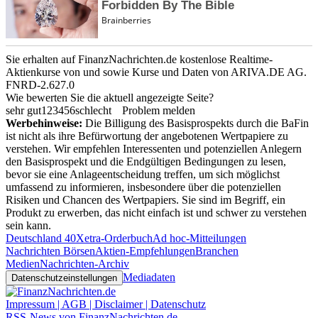
Sie erhalten auf FinanzNachrichten.de kostenlose Realtime-
Aktienkurse von
und
sowie Kurse und Daten von
ARIVA.DE AG
.
FNRD-2.627.0
Wie bewerten Sie die aktuell angezeigte Seite?
sehr gut
1
2
3
4
5
6
schlecht
Problem melden
Werbehinweise:
Die Billigung des Basisprospekts durch die BaFin
ist nicht als ihre Befürwortung der angebotenen Wertpapiere zu
verstehen. Wir empfehlen Interessenten und potenziellen Anlegern
den Basisprospekt und die Endgültigen Bedingungen zu lesen,
bevor sie eine Anlageentscheidung treffen, um sich möglichst
umfassend zu informieren, insbesondere über die potenziellen
Risiken und Chancen des Wertpapiers. Sie sind im Begriff, ein
Produkt zu erwerben, das nicht einfach ist und schwer zu verstehen
sein kann.
Deutschland 40
Xetra-Orderbuch
Ad hoc-Mitteilungen
Nachrichten Börsen
Aktien-Empfehlungen
Branchen
Medien
Nachrichten-Archiv
Mediadaten
Datenschutzeinstellungen
Impressum | AGB | Disclaimer | Datenschutz
RSS-News von FinanzNachrichten.de