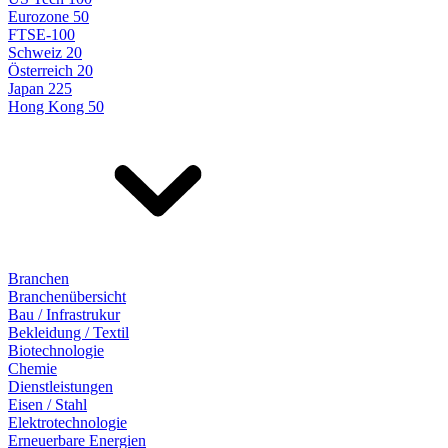
Eurozone 50
FTSE-100
Schweiz 20
Österreich 20
Japan 225
Hong Kong 50
Branchen
Branchenübersicht
Bau / Infrastrukur
Bekleidung / Textil
Biotechnologie
Chemie
Dienstleistungen
Eisen / Stahl
Elektrotechnologie
Erneuerbare Energien