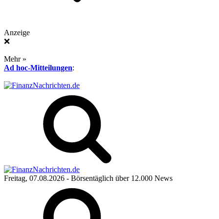
Anzeige
❌
Mehr »
Ad hoc-Mitteilungen
:
Freitag, 07.08.2026
- Börsentäglich über 12.000 News