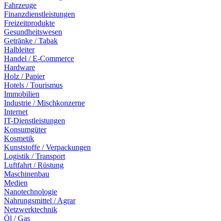
Fahrzeuge
Finanzdienstleistungen
Freizeitprodukte
Gesundheitswesen
Getränke / Tabak
Halbleiter
Handel / E-Commerce
Hardware
Holz / Papier
Hotels / Tourismus
Immobilien
Industrie / Mischkonzerne
Internet
IT-Dienstleistungen
Konsumgüter
Kosmetik
Kunststoffe / Verpackungen
Logistik / Transport
Luftfahrt / Rüstung
Maschinenbau
Medien
Nanotechnologie
Nahrungsmittel / Agrar
Netzwerktechnik
Öl / Gas