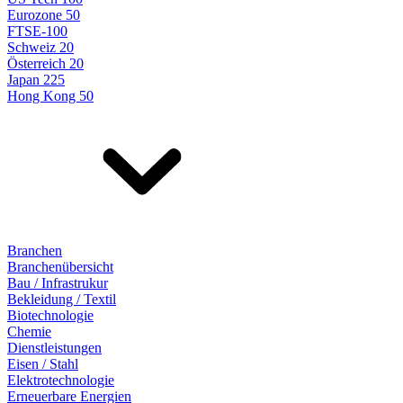
Eurozone 50
FTSE-100
Schweiz 20
Österreich 20
Japan 225
Hong Kong 50
Branchen
Branchenübersicht
Bau / Infrastrukur
Bekleidung / Textil
Biotechnologie
Chemie
Dienstleistungen
Eisen / Stahl
Elektrotechnologie
Erneuerbare Energien