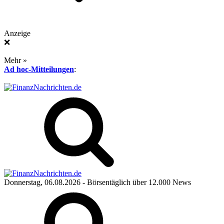
Anzeige
❌
Mehr »
Ad hoc-Mitteilungen
:
Donnerstag, 06.08.2026
- Börsentäglich über 12.000 News