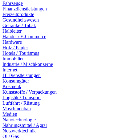
Fahrzeuge
Finanzdienstleistungen
Freizeitprodukte
Gesundheitswesen
Getränke / Tabak
Halbleiter
Handel / E-Commerce
Hardware
Holz / Papier
Hotels / Tourismus
Immobilien
Industrie / Mischkonzerne
Internet
IT-Dienstleistungen
Konsumgüter
Kosmetik
Kunststoffe / Verpackungen
Logistik / Transport
Luftfahrt / Rüstung
Maschinenbau
Medien
Nanotechnologie
Nahrungsmittel / Agrar
Netzwerktechnik
Öl / Gas