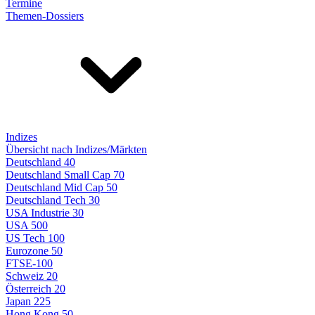
Termine
Themen-Dossiers
Indizes
Übersicht nach Indizes/Märkten
Deutschland 40
Deutschland Small Cap 70
Deutschland Mid Cap 50
Deutschland Tech 30
USA Industrie 30
USA 500
US Tech 100
Eurozone 50
FTSE-100
Schweiz 20
Österreich 20
Japan 225
Hong Kong 50