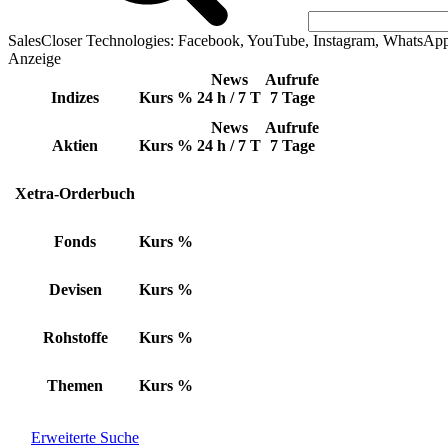
SalesCloser Technologies: Facebook, YouTube, Instagram, WhatsAp
Anzeige
News
Aufrufe
Indizes
Kurs
%
24 h / 7 T
7 Tage
News
Aufrufe
Aktien
Kurs
%
24 h / 7 T
7 Tage
Xetra-Orderbuch
Fonds
Kurs
%
Devisen
Kurs
%
Rohstoffe
Kurs
%
Themen
Kurs
%
Erweiterte Suche