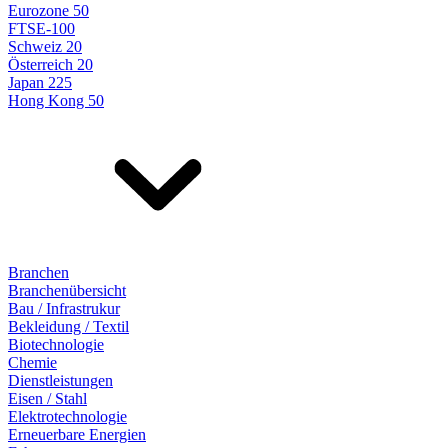
Eurozone 50
FTSE-100
Schweiz 20
Österreich 20
Japan 225
Hong Kong 50
Branchen
Branchenübersicht
Bau / Infrastrukur
Bekleidung / Textil
Biotechnologie
Chemie
Dienstleistungen
Eisen / Stahl
Elektrotechnologie
Erneuerbare Energien