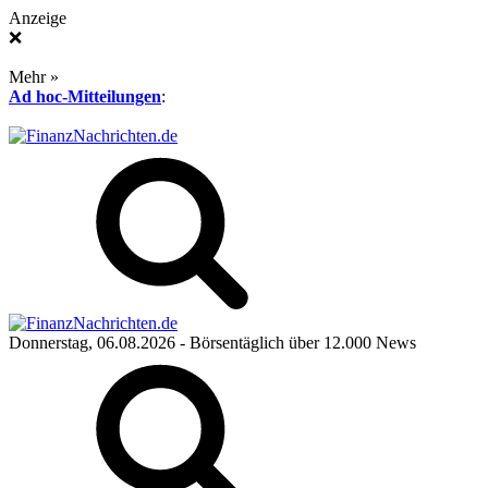
Anzeige
❌
Mehr »
Ad hoc-Mitteilungen
:
Donnerstag, 06.08.2026
- Börsentäglich über 12.000 News