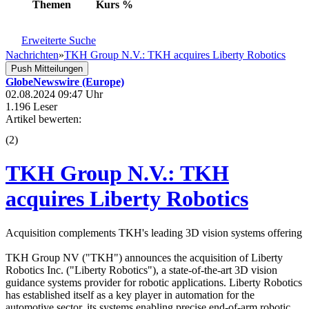
Themen
Kurs
%
Erweiterte Suche
Nachrichten
»
TKH Group N.V.: TKH acquires Liberty Robotics
Push Mitteilungen
GlobeNewswire (Europe)
02.08.2024 09:47 Uhr
1.196 Leser
Artikel bewerten:
(
2
)
TKH Group N.V.: TKH
acquires Liberty Robotics
Acquisition complements TKH's leading 3D vision systems offering
TKH Group NV ("TKH") announces the acquisition of Liberty
Robotics Inc. ("Liberty Robotics"), a state-of-the-art 3D vision
guidance systems provider for robotic applications. Liberty Robotics
has established itself as a key player in automation for the
automotive sector, its systems enabling precise end-of-arm robotic