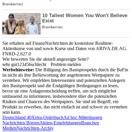
Sie erhalten auf FinanzNachrichten.de kostenlose Realtime-
Aktienkurse von
und
sowie Kurse und Daten von
ARIVA.DE AG
.
FNRD-2.627.0
Wie bewerten Sie die aktuell angezeigte Seite?
sehr gut
1
2
3
4
5
6
schlecht
Problem melden
Werbehinweise:
Die Billigung des Basisprospekts durch die BaFin
ist nicht als ihre Befürwortung der angebotenen Wertpapiere zu
verstehen. Wir empfehlen Interessenten und potenziellen Anlegern
den Basisprospekt und die Endgültigen Bedingungen zu lesen,
bevor sie eine Anlageentscheidung treffen, um sich möglichst
umfassend zu informieren, insbesondere über die potenziellen
Risiken und Chancen des Wertpapiers. Sie sind im Begriff, ein
Produkt zu erwerben, das nicht einfach ist und schwer zu verstehen
sein kann.
Deutschland 40
Xetra-Orderbuch
Ad hoc-Mitteilungen
Nachrichten Börsen
Aktien-Empfehlungen
Branchen
Medien
Nachrichten-Archiv