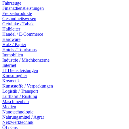
Fahrzeuge
Finanzdienstleistungen
Freizeitprodukte
Gesundheitswesen
Getränke / Tabak
Halbleiter
Handel / E-Commerce
Hardware
Holz / Papier
Hotels / Tourismus
Immobilien
Industrie / Mischkonzerne
Internet
IT-Dienstleistungen
Konsumgüter
Kosmetik
Kunststoffe / Verpackungen
Logistik / Transport
Luftfahrt / Rüstung
Maschinenbau
Medien
Nanotechnologie
Nahrungsmittel / Agrar
Netzwerktechnik
Öl / Gas