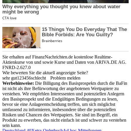
Sie erhalten auf FinanzNachrichten.de kostenlose Realtime-
Aktienkurse von
und
sowie Kurse und Daten von
ARIVA.DE AG
.
FNRD-2.627.0
Wie bewerten Sie die aktuell angezeigte Seite?
sehr gut
1
2
3
4
5
6
schlecht
Problem melden
Werbehinweise:
Die Billigung des Basisprospekts durch die BaFin
ist nicht als ihre Befürwortung der angebotenen Wertpapiere zu
verstehen. Wir empfehlen Interessenten und potenziellen Anlegern
den Basisprospekt und die Endgültigen Bedingungen zu lesen,
bevor sie eine Anlageentscheidung treffen, um sich möglichst
umfassend zu informieren, insbesondere über die potenziellen
Risiken und Chancen des Wertpapiers. Sie sind im Begriff, ein
Produkt zu erwerben, das nicht einfach ist und schwer zu verstehen
sein kann.
Deutschland 40
Xetra-Orderbuch
Ad hoc-Mitteilungen