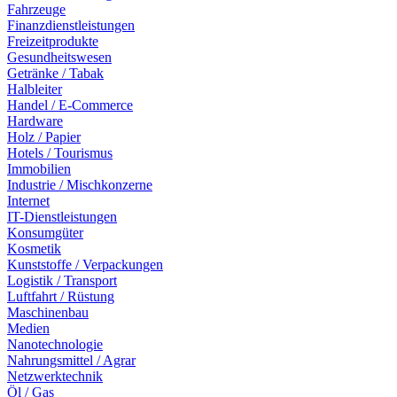
Fahrzeuge
Finanzdienstleistungen
Freizeitprodukte
Gesundheitswesen
Getränke / Tabak
Halbleiter
Handel / E-Commerce
Hardware
Holz / Papier
Hotels / Tourismus
Immobilien
Industrie / Mischkonzerne
Internet
IT-Dienstleistungen
Konsumgüter
Kosmetik
Kunststoffe / Verpackungen
Logistik / Transport
Luftfahrt / Rüstung
Maschinenbau
Medien
Nanotechnologie
Nahrungsmittel / Agrar
Netzwerktechnik
Öl / Gas