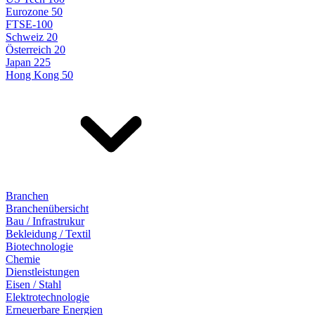
Eurozone 50
FTSE-100
Schweiz 20
Österreich 20
Japan 225
Hong Kong 50
Branchen
Branchenübersicht
Bau / Infrastrukur
Bekleidung / Textil
Biotechnologie
Chemie
Dienstleistungen
Eisen / Stahl
Elektrotechnologie
Erneuerbare Energien