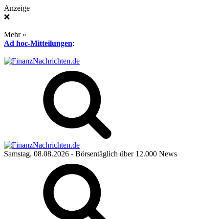
Anzeige
❌
Mehr »
Ad hoc-Mitteilungen
:
Samstag, 08.08.2026
- Börsentäglich über 12.000 News