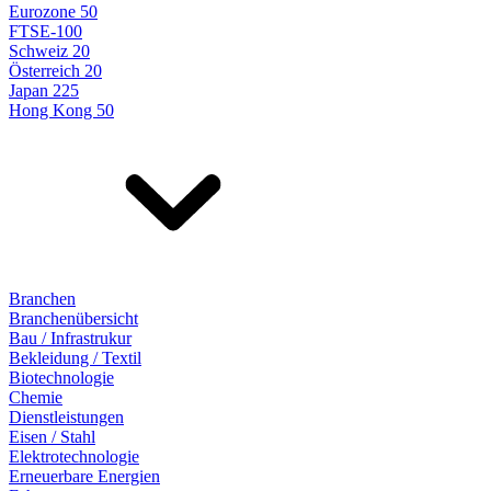
Eurozone 50
FTSE-100
Schweiz 20
Österreich 20
Japan 225
Hong Kong 50
Branchen
Branchenübersicht
Bau / Infrastrukur
Bekleidung / Textil
Biotechnologie
Chemie
Dienstleistungen
Eisen / Stahl
Elektrotechnologie
Erneuerbare Energien