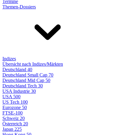
Termine
Themen-Dossiers
Indizes
Übersicht nach Indizes/Märkten
Deutschland 40
Deutschland Small Cap 70
Deutschland Mid Cap 50
Deutschland Tech 30
USA Industrie 30
USA 500
US Tech 100
Eurozone 50
FTSE-100
Schweiz 20
Österreich 20
Japan 225
Hong Kong 50