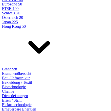
Eurozone 50
FTSE-100
Schweiz 20
Österreich 20
Japan 225
Hong Kong 50
Branchen
Branchenübersicht
Bau / Infrastrukur
Bekleidung / Textil
Biotechnologie
Chemie
Dienstleistungen
Eisen / Stahl
Elektrotechnologie
Erneuerbare Energien