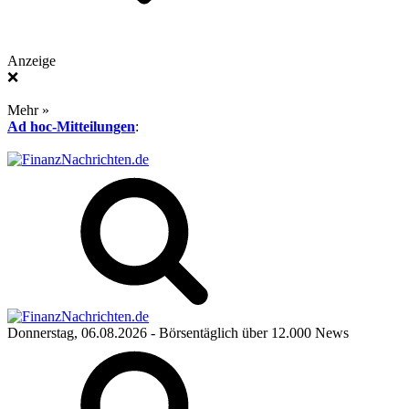
Anzeige
❌
Mehr »
Ad hoc-Mitteilungen
:
Donnerstag, 06.08.2026
- Börsentäglich über 12.000 News