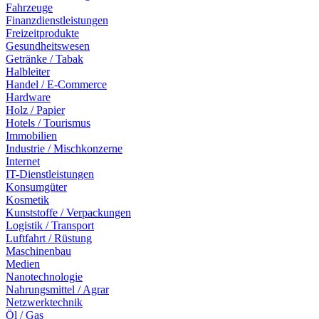
Fahrzeuge
Finanzdienstleistungen
Freizeitprodukte
Gesundheitswesen
Getränke / Tabak
Halbleiter
Handel / E-Commerce
Hardware
Holz / Papier
Hotels / Tourismus
Immobilien
Industrie / Mischkonzerne
Internet
IT-Dienstleistungen
Konsumgüter
Kosmetik
Kunststoffe / Verpackungen
Logistik / Transport
Luftfahrt / Rüstung
Maschinenbau
Medien
Nanotechnologie
Nahrungsmittel / Agrar
Netzwerktechnik
Öl / Gas