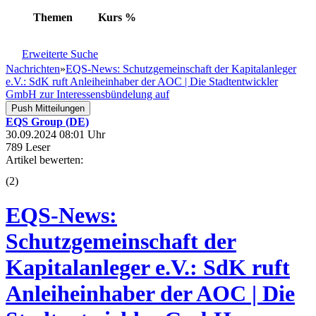
Themen
Kurs
%
Erweiterte Suche
Nachrichten
»
EQS-News: Schutzgemeinschaft der Kapitalanleger
e.V.: SdK ruft Anleiheinhaber der AOC | Die Stadtentwickler
GmbH zur Interessensbündelung auf
Push Mitteilungen
EQS Group (DE)
30.09.2024 08:01 Uhr
789 Leser
Artikel bewerten:
(
2
)
EQS-News:
Schutzgemeinschaft der
Kapitalanleger e.V.: SdK ruft
Anleiheinhaber der AOC | Die