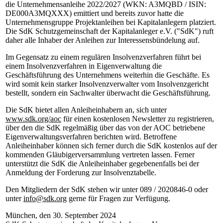
die Unternehmensanleihe 2022/2027 (WKN: A3MQBD / ISIN:
DE000A3MQXXX) emittiert und bereits zuvor hatte die
Unternehmensgruppe Projektanleihen bei Kapitalanlegern platziert.
Die SdK Schutzgemeinschaft der Kapitalanleger e.V. ("SdK") ruft
daher alle Inhaber der Anleihen zur Interessensbündelung auf.
Im Gegensatz zu einem regulären Insolvenzverfahren führt bei
einem Insolvenzverfahren in Eigenverwaltung die
Geschäftsführung des Unternehmens weiterhin die Geschäfte. Es
wird somit kein starker Insolvenzverwalter vom Insolvenzgericht
bestellt, sondern ein Sachwalter überwacht die Geschäftsführung.
Die SdK bietet allen Anleiheinhabern an, sich unter
www.sdk.org/aoc
für einen kostenlosen Newsletter zu registrieren,
über den die SdK regelmäßig über das von der AOC betriebene
Eigenverwaltungsverfahren berichten wird. Betroffene
Anleiheinhaber können sich ferner durch die SdK kostenlos auf der
kommenden Gläubigerversammlung vertreten lassen. Ferner
unterstützt die SdK die Anleiheinhaber gegebenenfalls bei der
Anmeldung der Forderung zur Insolvenztabelle.
Den Mitgliedern der SdK stehen wir unter 089 / 2020846-0 oder
unter
info@sdk.org
gerne für Fragen zur Verfügung.
München, den 30. September 2024