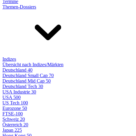
Termine
Themen-Dossiers
Indizes
Übersicht nach Indizes/Märkten
Deutschland 40
Deutschland Small Cap 70
Deutschland Mid Cap 50
Deutschland Tech 30
USA Industrie 30
USA 500
US Tech 100
Eurozone 50
FTSE-100
Schweiz 20
Österreich 20
Japan 225
Hong Kong 50