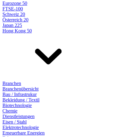
Eurozone 50
FTSE-100
Schweiz 20
Österreich 20
Japan 225
Hong Kong 50
Branchen
Branchenübersicht
Bau / Infrastrukur
Bekleidung / Textil
Biotechnologie
Chemie
Dienstleistungen
Eisen / Stahl
Elektrotechnologie
Erneuerbare Energien