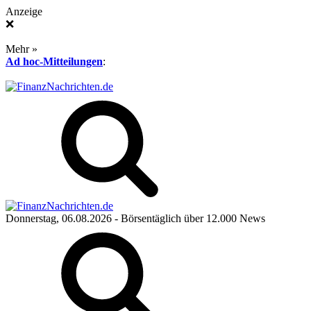
Anzeige
❌
Mehr »
Ad hoc-Mitteilungen
:
Donnerstag, 06.08.2026
- Börsentäglich über 12.000 News