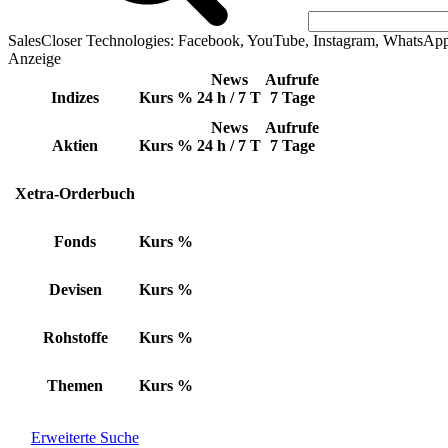
SalesCloser Technologies: Facebook, YouTube, Instagram, WhatsAp
Anzeige
News
Aufrufe
Indizes
Kurs
%
24 h / 7 T
7 Tage
News
Aufrufe
Aktien
Kurs
%
24 h / 7 T
7 Tage
Xetra-Orderbuch
Fonds
Kurs
%
Devisen
Kurs
%
Rohstoffe
Kurs
%
Themen
Kurs
%
Erweiterte Suche