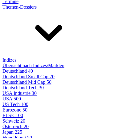
Termine
Themen-Dossiers
Indizes
Übersicht nach Indizes/Märkten
Deutschland 40
Deutschland Small Cap 70
Deutschland Mid Cap 50
Deutschland Tech 30
USA Industrie 30
USA 500
US Tech 100
Eurozone 50
FTSE-100
Schweiz 20
Österreich 20
Japan 225
Hong Kong 50