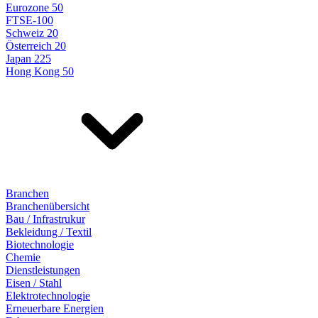
Eurozone 50
FTSE-100
Schweiz 20
Österreich 20
Japan 225
Hong Kong 50
Branchen
Branchenübersicht
Bau / Infrastrukur
Bekleidung / Textil
Biotechnologie
Chemie
Dienstleistungen
Eisen / Stahl
Elektrotechnologie
Erneuerbare Energien