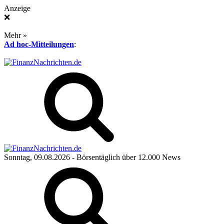
Anzeige
❌
Mehr »
Ad hoc-Mitteilungen
:
Sonntag, 09.08.2026
- Börsentäglich über 12.000 News