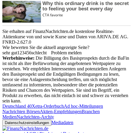
Sie erhalten auf FinanzNachrichten.de kostenlose Realtime-
Aktienkurse von
und
sowie Kurse und Daten von
ARIVA.DE AG
.
FNRD-2.627.0
Wie bewerten Sie die aktuell angezeigte Seite?
sehr gut
1
2
3
4
5
6
schlecht
Problem melden
Werbehinweise:
Die Billigung des Basisprospekts durch die BaFin
ist nicht als ihre Befürwortung der angebotenen Wertpapiere zu
verstehen. Wir empfehlen Interessenten und potenziellen Anlegern
den Basisprospekt und die Endgültigen Bedingungen zu lesen,
bevor sie eine Anlageentscheidung treffen, um sich möglichst
umfassend zu informieren, insbesondere über die potenziellen
Risiken und Chancen des Wertpapiers. Sie sind im Begriff, ein
Produkt zu erwerben, das nicht einfach ist und schwer zu verstehen
sein kann.
Deutschland 40
Xetra-Orderbuch
Ad hoc-Mitteilungen
Nachrichten Börsen
Aktien-Empfehlungen
Branchen
Medien
Nachrichten-Archiv
Mediadaten
Datenschutzeinstellungen