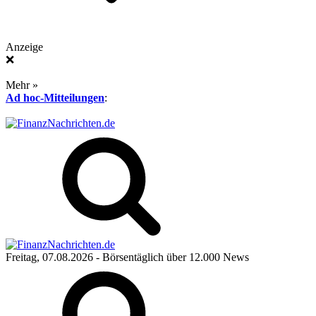
Anzeige
❌
Mehr »
Ad hoc-Mitteilungen
:
Freitag, 07.08.2026
- Börsentäglich über 12.000 News