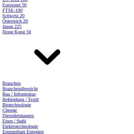
Eurozone 50
FTSE-100
Schweiz 20
Österreich 20
Japan 225
Hong Kong 50
Branchen
Branchenübersicht
Bau / Infrastrukur
Bekleidung / Textil
Biotechnologie
Chemie
Dienstleistungen
Eisen / Stahl
Elektrotechnologie
Erneuerbare Energien