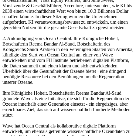
& Geschäftsführer, Vista Equity Partners; und Julie Sweet,
Vorsitzende & Geschäftsführer, Accenture, untersuchten, wie KI bis
2038 einen wirtschaftlichen Wert von bis zu 10,3 Billionen Dollar
schaffen könnte. In dieser Sitzung wurden die Unternehmen
aufgefordert, KI verantwortungsbewusst zu entwickeln, um einen
gerechten Nutzen für die gesamte Gesellschaft zu gewährleisten.
2. Ankündigung von Ocean Central: Ihre Königliche Hoheit,
Botschafterin Reema Bandar Al-Saud, Botschafterin des
Königreichs Saudi-Arabien in den Vereinigten Staaten von Amerika,
kündigte den Start von Ocean Central an, einer von Wave
entwickelten und vom FII Institute betriebenen digitalen Plattform,
die Daten sammelt und einen klaren und sich entwickelnden
Überblick über die Gesundheit der Ozeane bietet - eine dringend
benötigte Ressource bei den Bemühungen um die Regeneration
unserer Ozeane.
Ihre Königliche Hoheit, Botschafterin Reema Bandar Al-Saud,
gründete Wave als eine Initiative, die sich für die Regeneration der
Ozeane innerhalb einer Generation einsetzt - ein ehrgeiziges, aber
erreichbares Ziel, das sich auf wissenschaftlich fundierte Methoden
stützt.
Wave hat Ocean Central als kollaborative digitale Plattform
entwickelt, um ehemals getrennte wissenschaftliche Ozeandaten zu