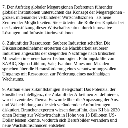
7. Der Aufstieg globaler Megaregionen Referenten führender
globaler Institutionen untersuchten das Konzept der Megaregionen -
großer, miteinander verbundener Wirtschaftszonen - als neue
Zentren der Möglichkeiten. Sie erörterten die Rolle des Kapitals bei
der Unterstützung dieser Wirtschaftszentren durch innovative
Lösungen und Infrastrukturinvestitionen.
8. Zukunft der Ressourcen: Saubere Industrien schaffen Die
Diskussionsteilnehmer erörterten die Machbarkeit sauberer
Industrien angesichts der steigenden Nachfrage nach kritischen
Mineralien in erneuerbaren Technologien. Führungskräfte von
SABIC, Sigma Lithium, Vale, Ivanhoe Mines und Ma'aden
sprachen über die Herausforderung eines verantwortungsvollen
Umgangs mit Ressourcen zur Förderung eines nachhaltigen
Wachstums.
9. Aufbau einer zukunftsfähigen Belegschaft Das Potenzial der
künstlichen Intelligenz, die Zukunft der Arbeit neu zu definieren,
war ein zentrales Thema. Es wurde über die Anpassung der Aus-
und Weiterbildung an die sich verändernden Anforderungen
diskutiert. Branchenexperten wiesen darauf hin, dass KI bis 2030
einen Beitrag zur Weltwirtschaft in Höhe von 13 Billionen US-
Dollar leisten könnte, wodurch sich Berufsbilder verändern und
neue Wachstumschancen entstehen.