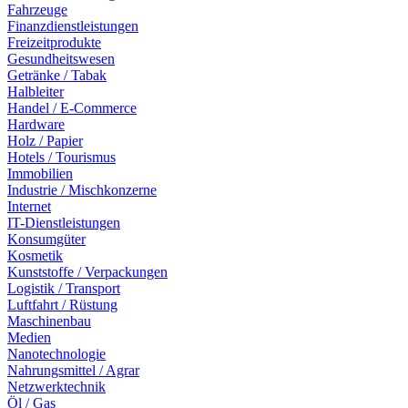
Fahrzeuge
Finanzdienstleistungen
Freizeitprodukte
Gesundheitswesen
Getränke / Tabak
Halbleiter
Handel / E-Commerce
Hardware
Holz / Papier
Hotels / Tourismus
Immobilien
Industrie / Mischkonzerne
Internet
IT-Dienstleistungen
Konsumgüter
Kosmetik
Kunststoffe / Verpackungen
Logistik / Transport
Luftfahrt / Rüstung
Maschinenbau
Medien
Nanotechnologie
Nahrungsmittel / Agrar
Netzwerktechnik
Öl / Gas