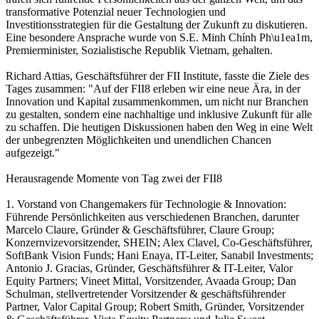
transformative Potenzial neuer Technologien und
Investitionsstrategien für die Gestaltung der Zukunft zu diskutieren.
Eine besondere Ansprache wurde von S.E. Minh Chính Ph\u1ea1m,
Premierminister, Sozialistische Republik Vietnam, gehalten.
Richard Attias, Geschäftsführer der FII Institute, fasste die Ziele des
Tages zusammen: "Auf der FII8 erleben wir eine neue Ära, in der
Innovation und Kapital zusammenkommen, um nicht nur Branchen
zu gestalten, sondern eine nachhaltige und inklusive Zukunft für alle
zu schaffen. Die heutigen Diskussionen haben den Weg in eine Welt
der unbegrenzten Möglichkeiten und unendlichen Chancen
aufgezeigt."
Herausragende Momente von Tag zwei der FII8
1. Vorstand von Changemakers für Technologie & Innovation:
Führende Persönlichkeiten aus verschiedenen Branchen, darunter
Marcelo Claure, Gründer & Geschäftsführer, Claure Group;
Konzernvizevorsitzender, SHEIN; Alex Clavel, Co-Geschäftsführer,
SoftBank Vision Funds; Hani Enaya, IT-Leiter, Sanabil Investments;
Antonio J. Gracias, Gründer, Geschäftsführer & IT-Leiter, Valor
Equity Partners; Vineet Mittal, Vorsitzender, Avaada Group; Dan
Schulman, stellvertretender Vorsitzender & geschäftsführender
Partner, Valor Capital Group; Robert Smith, Gründer, Vorsitzender