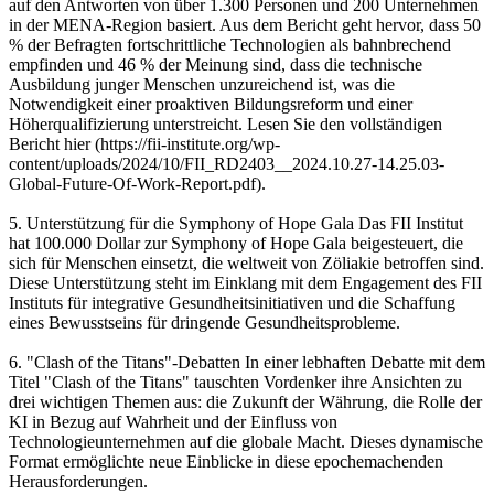
auf den Antworten von über 1.300 Personen und 200 Unternehmen
in der MENA-Region basiert. Aus dem Bericht geht hervor, dass 50
% der Befragten fortschrittliche Technologien als bahnbrechend
empfinden und 46 % der Meinung sind, dass die technische
Ausbildung junger Menschen unzureichend ist, was die
Notwendigkeit einer proaktiven Bildungsreform und einer
Höherqualifizierung unterstreicht. Lesen Sie den vollständigen
Bericht hier (https://fii-institute.org/wp-
content/uploads/2024/10/FII_RD2403__2024.10.27-14.25.03-
Global-Future-Of-Work-Report.pdf).
5. Unterstützung für die Symphony of Hope Gala Das FII Institut
hat 100.000 Dollar zur Symphony of Hope Gala beigesteuert, die
sich für Menschen einsetzt, die weltweit von Zöliakie betroffen sind.
Diese Unterstützung steht im Einklang mit dem Engagement des FII
Instituts für integrative Gesundheitsinitiativen und die Schaffung
eines Bewusstseins für dringende Gesundheitsprobleme.
6. "Clash of the Titans"-Debatten In einer lebhaften Debatte mit dem
Titel "Clash of the Titans" tauschten Vordenker ihre Ansichten zu
drei wichtigen Themen aus: die Zukunft der Währung, die Rolle der
KI in Bezug auf Wahrheit und der Einfluss von
Technologieunternehmen auf die globale Macht. Dieses dynamische
Format ermöglichte neue Einblicke in diese epochemachenden
Herausforderungen.