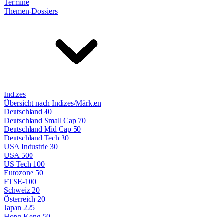
Termine
Themen-Dossiers
Indizes
Übersicht nach Indizes/Märkten
Deutschland 40
Deutschland Small Cap 70
Deutschland Mid Cap 50
Deutschland Tech 30
USA Industrie 30
USA 500
US Tech 100
Eurozone 50
FTSE-100
Schweiz 20
Österreich 20
Japan 225
Hong Kong 50