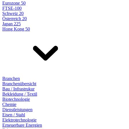
Eurozone 50
FTSE-100
Schweiz 20
Österreich 20
Japan 225
Hong Kong 50
Branchen
Branchenübersicht
Bau / Infrastrukur
Bekleidung / Textil
Biotechnologie
Chemie
Dienstleistungen
Eisen / Stahl
Elektrotechnologie
Erneuerbare Energien