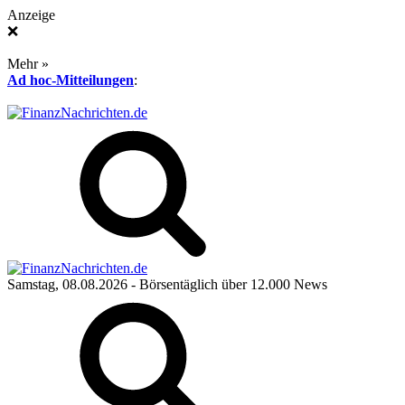
Anzeige
❌
Mehr »
Ad hoc-Mitteilungen
:
Samstag, 08.08.2026
- Börsentäglich über 12.000 News