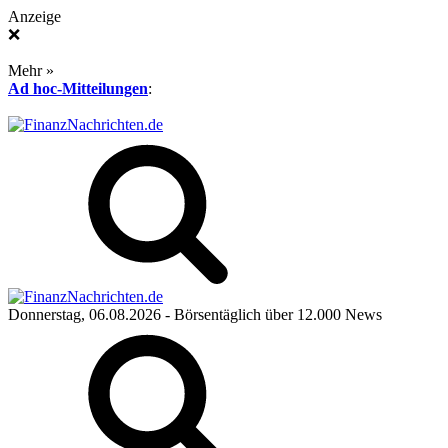
Anzeige
❌
Mehr »
Ad hoc-Mitteilungen
:
Donnerstag, 06.08.2026
- Börsentäglich über 12.000 News