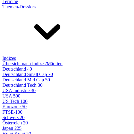
Termine
Themen-Dossiers
Indizes
Übersicht nach Indizes/Märkten
Deutschland 40
Deutschland Small Cap 70
Deutschland Mid Cap 50
Deutschland Tech 30
USA Industrie 30
USA 500
US Tech 100
Eurozone 50
FTSE-100
Schweiz 20
Österreich 20
Japan 225
Hong Kong 50