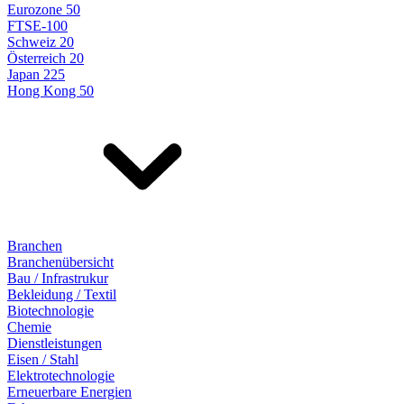
Eurozone 50
FTSE-100
Schweiz 20
Österreich 20
Japan 225
Hong Kong 50
Branchen
Branchenübersicht
Bau / Infrastrukur
Bekleidung / Textil
Biotechnologie
Chemie
Dienstleistungen
Eisen / Stahl
Elektrotechnologie
Erneuerbare Energien