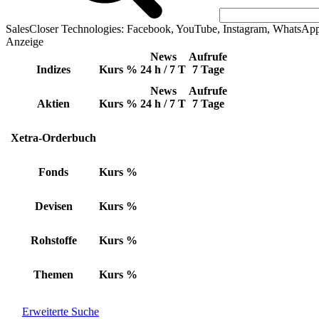
SalesCloser Technologies: Facebook, YouTube, Instagram, WhatsAp
Anzeige
News
Aufrufe
Indizes
Kurs
%
24 h / 7 T
7 Tage
News
Aufrufe
Aktien
Kurs
%
24 h / 7 T
7 Tage
Xetra-Orderbuch
Fonds
Kurs
%
Devisen
Kurs
%
Rohstoffe
Kurs
%
Themen
Kurs
%
Erweiterte Suche