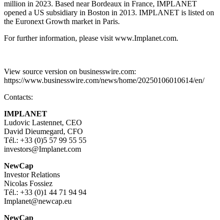
million in 2023. Based near Bordeaux in France, IMPLANET
opened a US subsidiary in Boston in 2013. IMPLANET is listed on
the Euronext Growth market in Paris.
For further information, please visit www.Implanet.com.
View source version on businesswire.com:
https://www.businesswire.com/news/home/20250106010614/en/
Contacts:
IMPLANET
Ludovic Lastennet, CEO
David Dieumegard, CFO
Tél.: +33 (0)5 57 99 55 55
investors@Implanet.com
NewCap
Investor Relations
Nicolas Fossiez
Tél.: +33 (0)1 44 71 94 94
Implanet@newcap.eu
NewCap