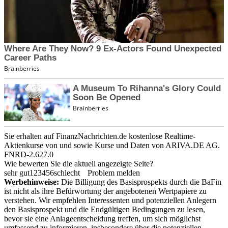
Sie erhalten auf FinanzNachrichten.de kostenlose Realtime-
Aktienkurse von
und
sowie Kurse und Daten von
ARIVA.DE AG
.
FNRD-2.627.0
Wie bewerten Sie die aktuell angezeigte Seite?
sehr gut
1
2
3
4
5
6
schlecht
Problem melden
Werbehinweise:
Die Billigung des Basisprospekts durch die BaFin
ist nicht als ihre Befürwortung der angebotenen Wertpapiere zu
verstehen. Wir empfehlen Interessenten und potenziellen Anlegern
den Basisprospekt und die Endgültigen Bedingungen zu lesen,
bevor sie eine Anlageentscheidung treffen, um sich möglichst
umfassend zu informieren, insbesondere über die potenziellen