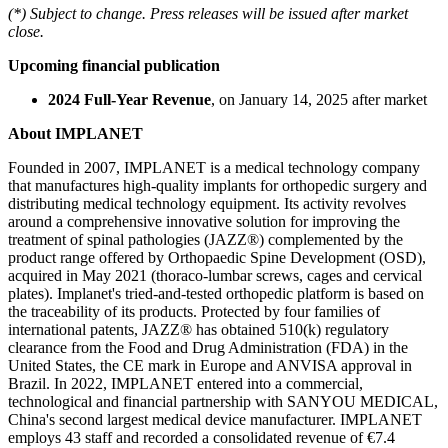
(*) Subject to change. Press releases will be issued after market
close.
Upcoming financial publication
2024 Full-Year Revenue
, on January 14, 2025 after market
About IMPLANET
Founded in 2007, IMPLANET is a medical technology company
that manufactures high-quality implants for orthopedic surgery and
distributing medical technology equipment. Its activity revolves
around a comprehensive innovative solution for improving the
treatment of spinal pathologies (JAZZ®) complemented by the
product range offered by Orthopaedic Spine Development (OSD),
acquired in May 2021 (thoraco-lumbar screws, cages and cervical
plates). Implanet's tried-and-tested orthopedic platform is based on
the traceability of its products. Protected by four families of
international patents, JAZZ® has obtained 510(k) regulatory
clearance from the Food and Drug Administration (FDA) in the
United States, the CE mark in Europe and ANVISA approval in
Brazil. In 2022, IMPLANET entered into a commercial,
technological and financial partnership with SANYOU MEDICAL,
China's second largest medical device manufacturer. IMPLANET
employs 43 staff and recorded a consolidated revenue of €7.4