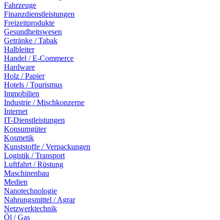
Fahrzeuge
Finanzdienstleistungen
Freizeitprodukte
Gesundheitswesen
Getränke / Tabak
Halbleiter
Handel / E-Commerce
Hardware
Holz / Papier
Hotels / Tourismus
Immobilien
Industrie / Mischkonzerne
Internet
IT-Dienstleistungen
Konsumgüter
Kosmetik
Kunststoffe / Verpackungen
Logistik / Transport
Luftfahrt / Rüstung
Maschinenbau
Medien
Nanotechnologie
Nahrungsmittel / Agrar
Netzwerktechnik
Öl / Gas