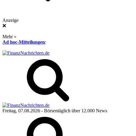
Anzeige
❌
Mehr »
Ad hoc-Mitteilungen
:
Freitag, 07.08.2026
- Börsentäglich über 12.000 News