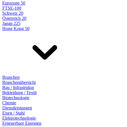
Eurozone 50
FTSE-100
Schweiz 20
Österreich 20
Japan 225
Hong Kong 50
Branchen
Branchenübersicht
Bau / Infrastrukur
Bekleidung / Textil
Biotechnologie
Chemie
Dienstleistungen
Eisen / Stahl
Elektrotechnologie
Erneuerbare Energien