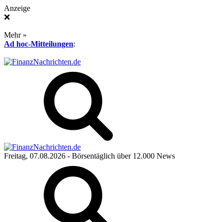
Anzeige
❌
Mehr »
Ad hoc-Mitteilungen
:
Freitag, 07.08.2026
- Börsentäglich über 12.000 News