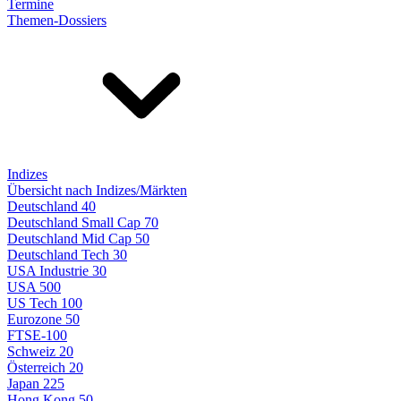
Termine
Themen-Dossiers
Indizes
Übersicht nach Indizes/Märkten
Deutschland 40
Deutschland Small Cap 70
Deutschland Mid Cap 50
Deutschland Tech 30
USA Industrie 30
USA 500
US Tech 100
Eurozone 50
FTSE-100
Schweiz 20
Österreich 20
Japan 225
Hong Kong 50