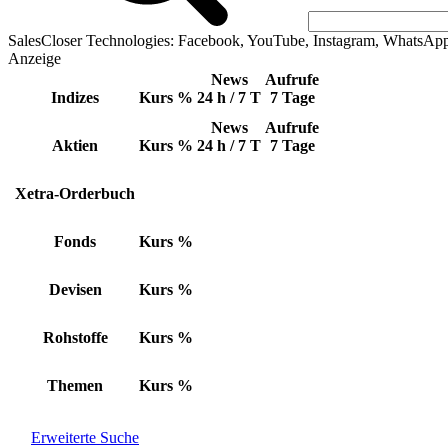
SalesCloser Technologies: Facebook, YouTube, Instagram, WhatsAp
Anzeige
News
Aufrufe
Indizes
Kurs
%
24 h / 7 T
7 Tage
News
Aufrufe
Aktien
Kurs
%
24 h / 7 T
7 Tage
Xetra-Orderbuch
Fonds
Kurs
%
Devisen
Kurs
%
Rohstoffe
Kurs
%
Themen
Kurs
%
Erweiterte Suche