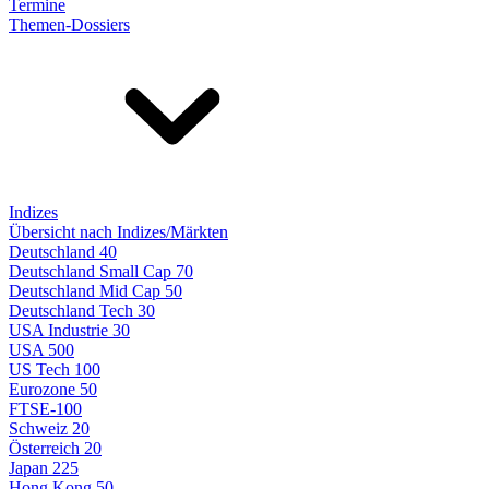
Termine
Themen-Dossiers
Indizes
Übersicht nach Indizes/Märkten
Deutschland 40
Deutschland Small Cap 70
Deutschland Mid Cap 50
Deutschland Tech 30
USA Industrie 30
USA 500
US Tech 100
Eurozone 50
FTSE-100
Schweiz 20
Österreich 20
Japan 225
Hong Kong 50