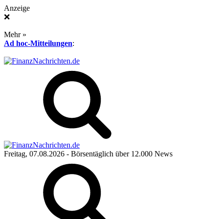
Anzeige
❌
Mehr »
Ad hoc-Mitteilungen
:
Freitag, 07.08.2026
- Börsentäglich über 12.000 News