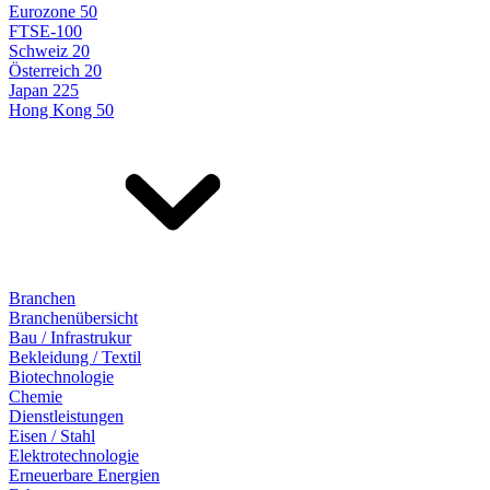
Eurozone 50
FTSE-100
Schweiz 20
Österreich 20
Japan 225
Hong Kong 50
Branchen
Branchenübersicht
Bau / Infrastrukur
Bekleidung / Textil
Biotechnologie
Chemie
Dienstleistungen
Eisen / Stahl
Elektrotechnologie
Erneuerbare Energien