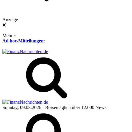
Anzeige
❌
Mehr »
Ad hoc-Mitteilungen
:
Sonntag, 09.08.2026
- Börsentäglich über 12.000 News