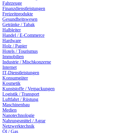
Fahrzeuge
Finanzdienstleistungen
Freizeitprodukte
Gesundheitswesen
Getränke / Tabak
Halbleiter
Handel / E-Commerce
Hardware
Holz / Papier
Hotels / Tourismus
Immobilien
Industrie / Mischkonzerne
Internet
IT-Dienstleistungen
Konsumgüter
Kosmetik
Kunststoffe / Verpackungen
Logistik / Transport
Luftfahrt / Rüstung
Maschinenbau
Medien
Nanotechnologie
Nahrungsmittel / Agrar
Netzwerktechnik
Öl / Gas