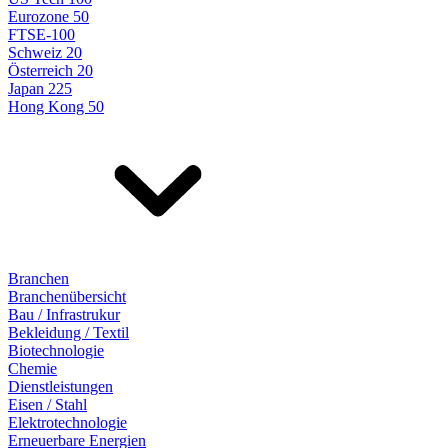
Eurozone 50
FTSE-100
Schweiz 20
Österreich 20
Japan 225
Hong Kong 50
Branchen
Branchenübersicht
Bau / Infrastrukur
Bekleidung / Textil
Biotechnologie
Chemie
Dienstleistungen
Eisen / Stahl
Elektrotechnologie
Erneuerbare Energien