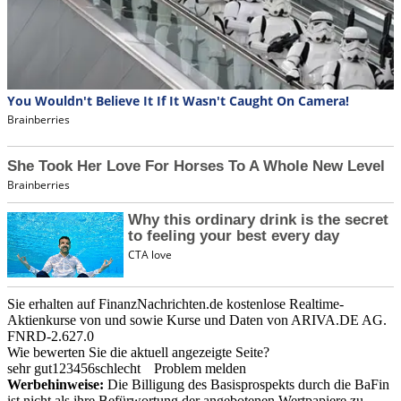
Sie erhalten auf FinanzNachrichten.de kostenlose Realtime-
Aktienkurse von
und
sowie Kurse und Daten von
ARIVA.DE AG
.
FNRD-2.627.0
Wie bewerten Sie die aktuell angezeigte Seite?
sehr gut
1
2
3
4
5
6
schlecht
Problem melden
Werbehinweise:
Die Billigung des Basisprospekts durch die BaFin
ist nicht als ihre Befürwortung der angebotenen Wertpapiere zu