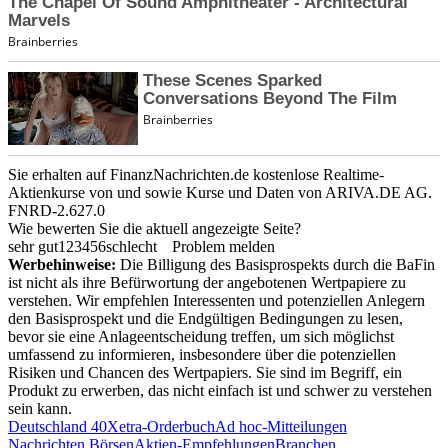
Sie erhalten auf FinanzNachrichten.de kostenlose Realtime-
Aktienkurse von
und
sowie Kurse und Daten von
ARIVA.DE AG
.
FNRD-2.627.0
Wie bewerten Sie die aktuell angezeigte Seite?
sehr gut
1
2
3
4
5
6
schlecht
Problem melden
Werbehinweise:
Die Billigung des Basisprospekts durch die BaFin
ist nicht als ihre Befürwortung der angebotenen Wertpapiere zu
verstehen. Wir empfehlen Interessenten und potenziellen Anlegern
den Basisprospekt und die Endgültigen Bedingungen zu lesen,
bevor sie eine Anlageentscheidung treffen, um sich möglichst
umfassend zu informieren, insbesondere über die potenziellen
Risiken und Chancen des Wertpapiers. Sie sind im Begriff, ein
Produkt zu erwerben, das nicht einfach ist und schwer zu verstehen
sein kann.
Deutschland 40
Xetra-Orderbuch
Ad hoc-Mitteilungen
Nachrichten Börsen
Aktien-Empfehlungen
Branchen