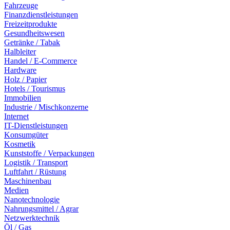
Fahrzeuge
Finanzdienstleistungen
Freizeitprodukte
Gesundheitswesen
Getränke / Tabak
Halbleiter
Handel / E-Commerce
Hardware
Holz / Papier
Hotels / Tourismus
Immobilien
Industrie / Mischkonzerne
Internet
IT-Dienstleistungen
Konsumgüter
Kosmetik
Kunststoffe / Verpackungen
Logistik / Transport
Luftfahrt / Rüstung
Maschinenbau
Medien
Nanotechnologie
Nahrungsmittel / Agrar
Netzwerktechnik
Öl / Gas