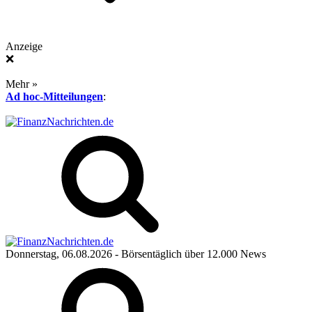
Anzeige
❌
Mehr »
Ad hoc-Mitteilungen
:
Donnerstag, 06.08.2026
- Börsentäglich über 12.000 News