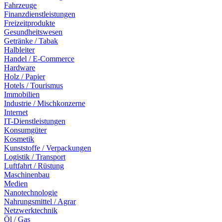
Fahrzeuge
Finanzdienstleistungen
Freizeitprodukte
Gesundheitswesen
Getränke / Tabak
Halbleiter
Handel / E-Commerce
Hardware
Holz / Papier
Hotels / Tourismus
Immobilien
Industrie / Mischkonzerne
Internet
IT-Dienstleistungen
Konsumgüter
Kosmetik
Kunststoffe / Verpackungen
Logistik / Transport
Luftfahrt / Rüstung
Maschinenbau
Medien
Nanotechnologie
Nahrungsmittel / Agrar
Netzwerktechnik
Öl / Gas