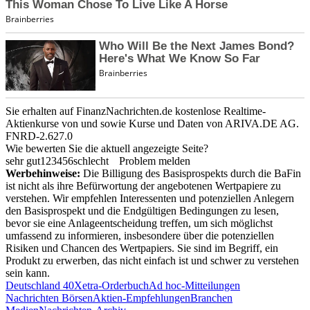
Sie erhalten auf FinanzNachrichten.de kostenlose Realtime-
Aktienkurse von
und
sowie Kurse und Daten von
ARIVA.DE AG
.
FNRD-2.627.0
Wie bewerten Sie die aktuell angezeigte Seite?
sehr gut
1
2
3
4
5
6
schlecht
Problem melden
Werbehinweise:
Die Billigung des Basisprospekts durch die BaFin
ist nicht als ihre Befürwortung der angebotenen Wertpapiere zu
verstehen. Wir empfehlen Interessenten und potenziellen Anlegern
den Basisprospekt und die Endgültigen Bedingungen zu lesen,
bevor sie eine Anlageentscheidung treffen, um sich möglichst
umfassend zu informieren, insbesondere über die potenziellen
Risiken und Chancen des Wertpapiers. Sie sind im Begriff, ein
Produkt zu erwerben, das nicht einfach ist und schwer zu verstehen
sein kann.
Deutschland 40
Xetra-Orderbuch
Ad hoc-Mitteilungen
Nachrichten Börsen
Aktien-Empfehlungen
Branchen