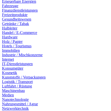
Erneuerbare Energien
Fahrzeuge
Finanzdienstleistungen
Freizeitprodukte
Gesundheitswesen
Getränke / Tabak
Halbleiter
Handel / E-Commerce
Hardware
Holz / Papier
Hotels / Tourismus
Immobilien
Industrie / Mischkonzerne
Internet
IT-Dienstleistungen
Konsumgüter
Kosmetik
Kunststoffe / Verpackungen
Logistik / Transport
Luftfahrt / Rüstung
Maschinenbau
Medien
Nanotechnologie
Nahrungsmittel / Agrar
Netzwerktechnik