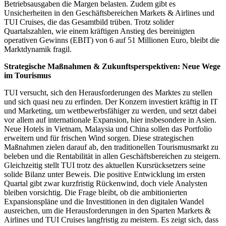
Betriebsausgaben die Margen belasten. Zudem gibt es
Unsicherheiten in den Geschäftsbereichen Markets & Airlines und
TUI Cruises, die das Gesamtbild trüben. Trotz solider
Quartalszahlen, wie einem kräftigen Anstieg des bereinigten
operativen Gewinns (EBIT) von 6 auf 51 Millionen Euro, bleibt die
Marktdynamik fragil.
Strategische Maßnahmen & Zukunftsperspektiven: Neue Wege
im Tourismus
TUI versucht, sich den Herausforderungen des Marktes zu stellen
und sich quasi neu zu erfinden. Der Konzern investiert kräftig in IT
und Marketing, um wettbewerbsfähiger zu werden, und setzt dabei
vor allem auf internationale Expansion, hier insbesondere in Asien.
Neue Hotels in Vietnam, Malaysia und China sollen das Portfolio
erweitern und für frischen Wind sorgen. Diese strategischen
Maßnahmen zielen darauf ab, den traditionellen Tourismusmarkt zu
beleben und die Rentabilität in allen Geschäftsbereichen zu steigern.
Gleichzeitig stellt TUI trotz des aktuellen Kursrücksetzers seine
solide Bilanz unter Beweis. Die positive Entwicklung im ersten
Quartal gibt zwar kurzfristig Rückenwind, doch viele Analysten
bleiben vorsichtig. Die Frage bleibt, ob die ambitionierten
Expansionspläne und die Investitionen in den digitalen Wandel
ausreichen, um die Herausforderungen in den Sparten Markets &
Airlines und TUI Cruises langfristig zu meistern. Es zeigt sich, dass