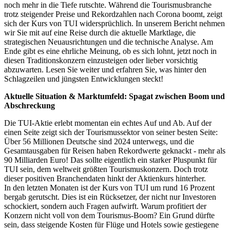
noch mehr in die Tiefe rutschte. Während die Tourismusbranche
trotz steigender Preise und Rekordzahlen nach Corona boomt, zeigt
sich der Kurs von TUI widersprüchlich. In unserem Bericht nehmen
wir Sie mit auf eine Reise durch die aktuelle Marktlage, die
strategischen Neuausrichtungen und die technische Analyse. Am
Ende gibt es eine ehrliche Meinung, ob es sich lohnt, jetzt noch in
diesen Traditionskonzern einzusteigen oder lieber vorsichtig
abzuwarten. Lesen Sie weiter und erfahren Sie, was hinter den
Schlagzeilen und jüngsten Entwicklungen steckt!
Aktuelle Situation & Marktumfeld: Spagat zwischen Boom und
Abschreckung
Die
TUI-Aktie
erlebt momentan ein echtes Auf und Ab. Auf der
einen Seite zeigt sich der Tourismussektor von seiner besten Seite:
Über 56 Millionen Deutsche sind 2024 unterwegs, und die
Gesamtausgaben für Reisen haben Rekordwerte geknackt - mehr als
90 Milliarden Euro! Das sollte eigentlich ein starker Pluspunkt für
TUI sein, dem weltweit größten Tourismuskonzern. Doch trotz
dieser positiven Branchendaten hinkt der Aktienkurs hinterher.
In den letzten Monaten ist der Kurs von TUI um rund 16 Prozent
bergab gerutscht. Dies ist ein Rücksetzer, der nicht nur Investoren
schockiert, sondern auch Fragen aufwirft. Warum profitiert der
Konzern nicht voll von dem Tourismus-Boom? Ein Grund dürfte
sein, dass steigende Kosten für Flüge und Hotels sowie gestiegene