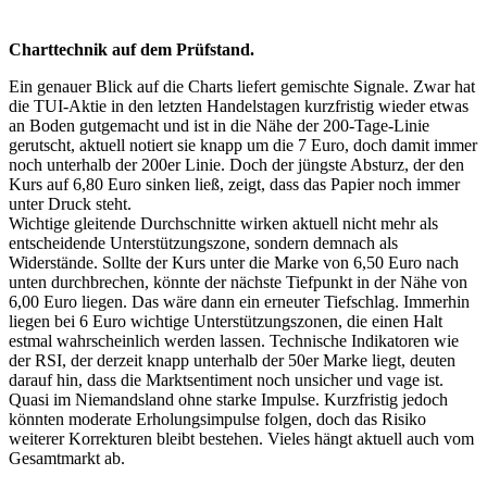
Charttechnik auf dem Prüfstand.
Ein genauer Blick auf die Charts liefert gemischte Signale. Zwar hat
die TUI-Aktie in den letzten Handelstagen kurzfristig wieder etwas
an Boden gutgemacht und ist in die Nähe der 200-Tage-Linie
gerutscht, aktuell notiert sie knapp um die 7 Euro, doch damit immer
noch unterhalb der 200er Linie. Doch der jüngste Absturz, der den
Kurs auf 6,80 Euro sinken ließ, zeigt, dass das Papier noch immer
unter Druck steht.
Wichtige gleitende Durchschnitte wirken aktuell nicht mehr als
entscheidende Unterstützungszone, sondern demnach als
Widerstände. Sollte der Kurs unter die Marke von 6,50 Euro nach
unten durchbrechen, könnte der nächste Tiefpunkt in der Nähe von
6,00 Euro liegen. Das wäre dann ein erneuter Tiefschlag. Immerhin
liegen bei 6 Euro wichtige Unterstützungszonen, die einen Halt
estmal wahrscheinlich werden lassen. Technische Indikatoren wie
der RSI, der derzeit knapp unterhalb der 50er Marke liegt, deuten
darauf hin, dass die Marktsentiment noch unsicher und vage ist.
Quasi im Niemandsland ohne starke Impulse. Kurzfristig jedoch
könnten moderate Erholungsimpulse folgen, doch das Risiko
weiterer Korrekturen bleibt bestehen. Vieles hängt aktuell auch vom
Gesamtmarkt ab.