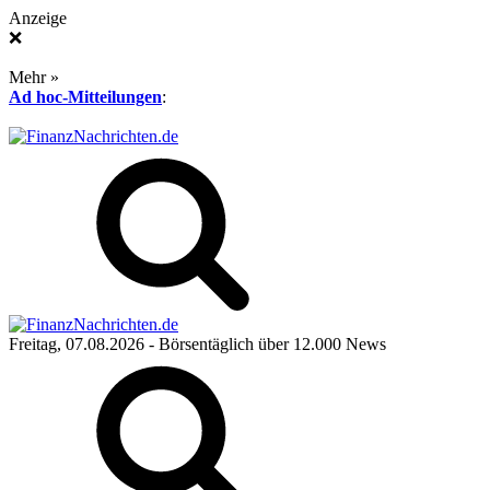
Anzeige
❌
Mehr »
Ad hoc-Mitteilungen
:
Freitag, 07.08.2026
- Börsentäglich über 12.000 News