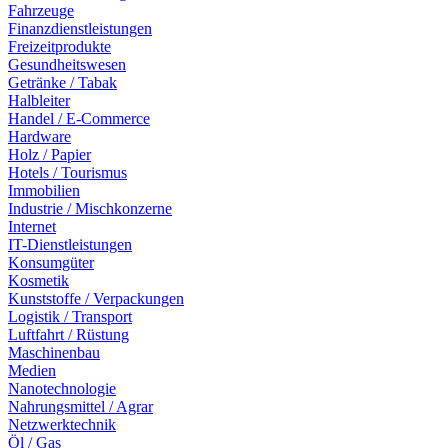
Fahrzeuge
Finanzdienstleistungen
Freizeitprodukte
Gesundheitswesen
Getränke / Tabak
Halbleiter
Handel / E-Commerce
Hardware
Holz / Papier
Hotels / Tourismus
Immobilien
Industrie / Mischkonzerne
Internet
IT-Dienstleistungen
Konsumgüter
Kosmetik
Kunststoffe / Verpackungen
Logistik / Transport
Luftfahrt / Rüstung
Maschinenbau
Medien
Nanotechnologie
Nahrungsmittel / Agrar
Netzwerktechnik
Öl / Gas