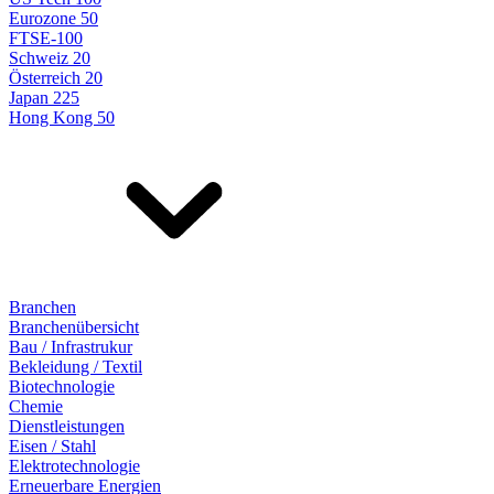
Eurozone 50
FTSE-100
Schweiz 20
Österreich 20
Japan 225
Hong Kong 50
Branchen
Branchenübersicht
Bau / Infrastrukur
Bekleidung / Textil
Biotechnologie
Chemie
Dienstleistungen
Eisen / Stahl
Elektrotechnologie
Erneuerbare Energien