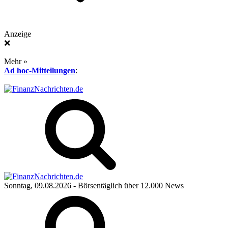
Anzeige
❌
Mehr »
Ad hoc-Mitteilungen
:
Sonntag, 09.08.2026
- Börsentäglich über 12.000 News